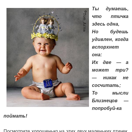
Ты думаешь,
что птичка
здесь одна,
Но будешь
удивлен, когда
вспорхнет
она:
Их две — а
может три?
— никак не
сосчитать;
То мысли
Близнецов —
попробуй-ка
поймать!
Посмотрите хорошенько на этих двух маленьких птичек.