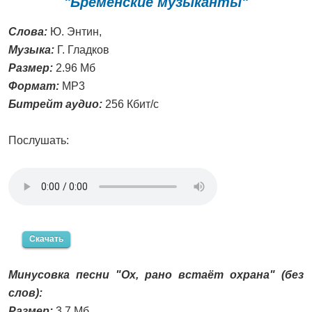
"Бременские музыканты"
Слова:
Ю. Энтин,
Музыка:
Г. Гладков
Размер:
2.96 Мб
Формат:
MP3
Битрейт аудио:
256 Кбит/с
Послушать:
Скачать
Минусовка песни "Ох, рано встаёт охрана" (без
слов):
Размер:
3.7 Мб