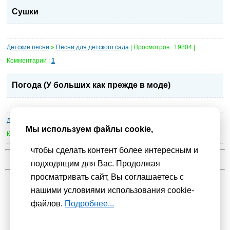
Сушки
Детские песни
»
Песни для детского сада
| Просмотров : 19804 |
Комментарии :
1
Погода (У больших как прежде в моде)
Детские песни
»
Песни для детского сада
| Просмотров : 30906 |
Мы используем файлы cookie,
Комментарии :
2
чтобы сделать контент более интересным и
1
2
3
4
5
подходящим для Вас. Продолжая
просматривать сайт, Вы соглашаетесь с
нашими условиями использования cookie-
Мы используем
cookie-файлы
для функционирования сайта. Если
файлов.
Подробнее...
Вас это не устраивает, пожалуйста, покиньте сайт.
Политика
конфиденциальности