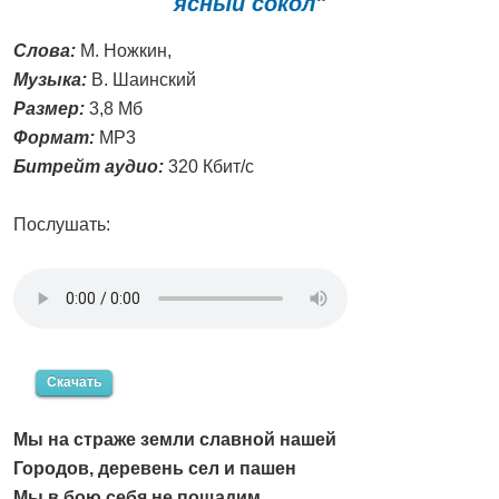
ясный сокол"
Слова:
М. Ножкин,
Музыка:
В. Шаинский
Размер:
3,8 Мб
Формат:
MP3
Битрейт аудио:
320 Кбит/с
Послушать:
Скачать
Мы на страже земли славной нашей
Городов, деревень сел и пашен
Мы в бою себя не пощадим,