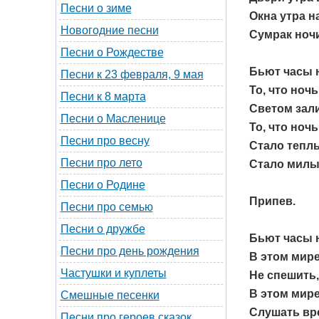
Песни о зиме
Окна утра н
Новогодние песни
Сумрак ночи
Песни о Рождестве
Бьют часы н
Песни к 23 февраля, 9 мая
То, что но
Песни к 8 марта
Светом зал
Песни о Масленице
То, что но
Песни про весну
Стало тепл
Песни про лето
Стало милы
Песни о Родине
Припев.
Песни про семью
Песни о дружбе
Бьют часы н
Песни про день рождения
В этом мир
Частушки и куплеты
Не спешить,
В этом мир
Смешные песенки
Слушать вр
Песни про героев сказок