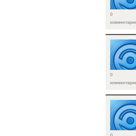
0
комментари
<
0
комментари
<
0