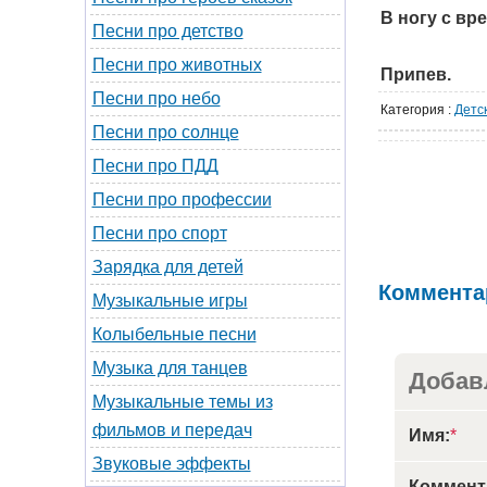
В ногу с вр
Песни про детство
Песни про животных
Припев.
Песни про небо
Категория
:
Детс
Песни про солнце
Песни про ПДД
Песни про профессии
Песни про спорт
Зарядка для детей
Коммента
Музыкальные игры
Колыбельные песни
Музыка для танцев
Добав
Музыкальные темы из
фильмов и передач
Имя:
*
Звуковые эффекты
Коммент