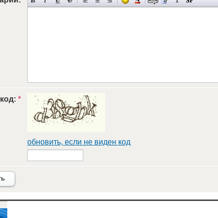
 код:
*
обновить, если не виден код
ть