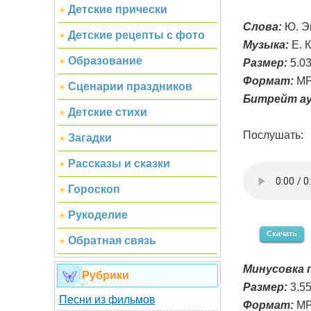
Детские прически
Слова:
Ю. Э
Детские рецепты с фото
Музыка:
Е. 
Образование
Размер:
5.0
Формат:
MP
Сценарии праздников
Битрейт ау
Детские стихи
Послушать:
Загадки
Рассказы и сказки
Гороскоп
Рукоделие
Скачать
Обратная связь
Минусовка п
Рубрики
Размер:
3.5
Песни из фильмов
Формат:
MP