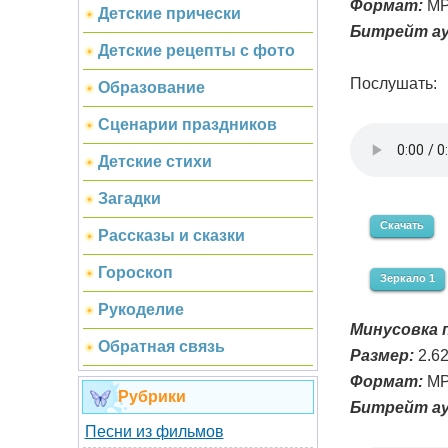
Формат:
MP
Детские прически
Битрейт ау
Детские рецепты с фото
Послушать:
Образование
Сценарии праздников
Детские стихи
Загадки
Скачать
Рассказы и сказки
Гороскоп
Зеркало 1
Рукоделие
Минусовка п
Обратная связь
Размер:
2.6
Формат:
MP
Рубрики
Битрейт ау
Песни из фильмов