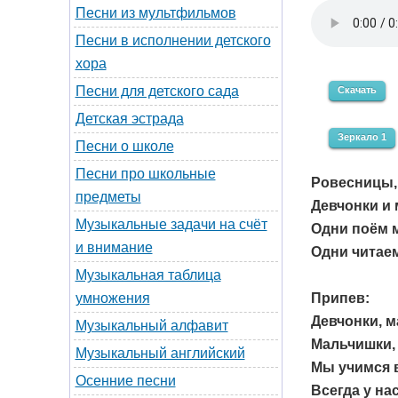
Песни из мультфильмов
Песни в исполнении детского
хора
Песни для детского сада
Скачать
Детская эстрада
Зеркало 1
Песни о школе
Песни про школьные
Ровесницы,
предметы
Девчонки и 
Музыкальные задачи на счёт
Одни поём 
и внимание
Одни читаем
Музыкальная таблица
Припев:
умножения
Девчонки, м
Музыкальный алфавит
Мальчишки, 
Музыкальный английский
Мы учимся в
Осенние песни
Всегда у нас