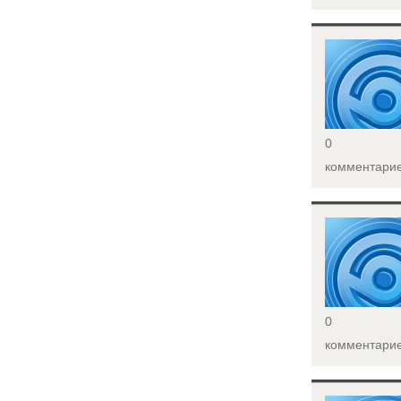
<
0
комментари
<
0
комментари