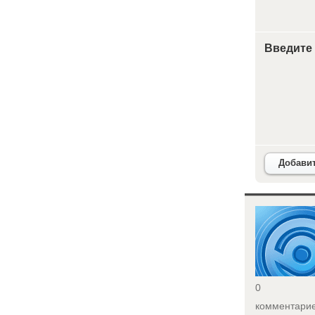
Введите
Добави
<
0
комментари