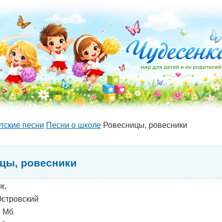
тские песни
Песни о школе
Ровесницы, ровесники
цы, ровесники
к,
Островский
2 Мб