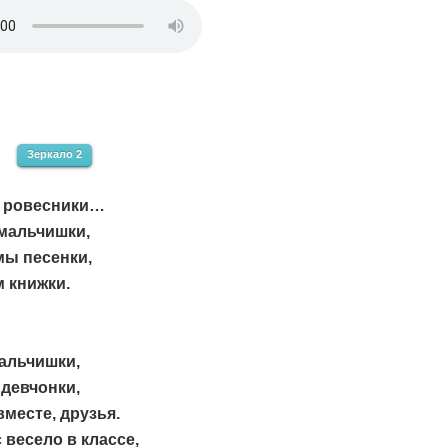
Зеркало 2
 ровесники…
мальчишки,
мы песенки,
 книжки.
альчишки,
девчонки,
месте, друзья.
 весело в классе,