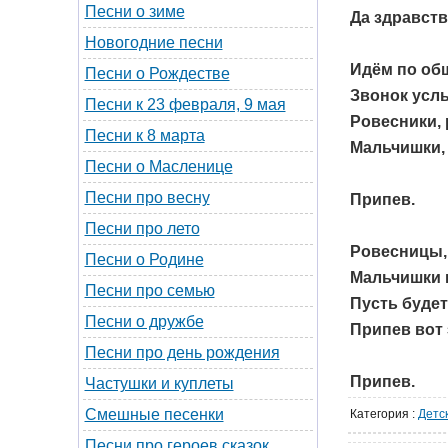
Песни о зиме
Да здравству
Новогодние песни
Идём по об
Песни о Рождестве
Звонок усл
Песни к 23 февраля, 9 мая
Ровесники,
Песни к 8 марта
Мальчишки, 
Песни о Масленице
Песни про весну
Припев.
Песни про лето
Ровесницы,
Песни о Родине
Мальчишки и
Песни про семью
Пусть буде
Песни о дружбе
Припев вот 
Песни про день рождения
Припев.
Частушки и куплеты
Смешные песенки
Категория
:
Детс
Песни про героев сказок