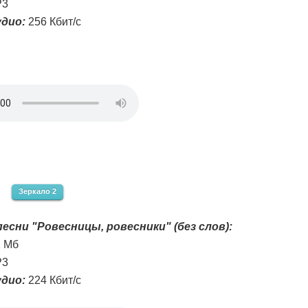
3
дио:
256 Кбит/с
Зеркало 2
есни "Ровесницы, ровесники" (без слов):
2 Мб
3
дио:
224 Кбит/с