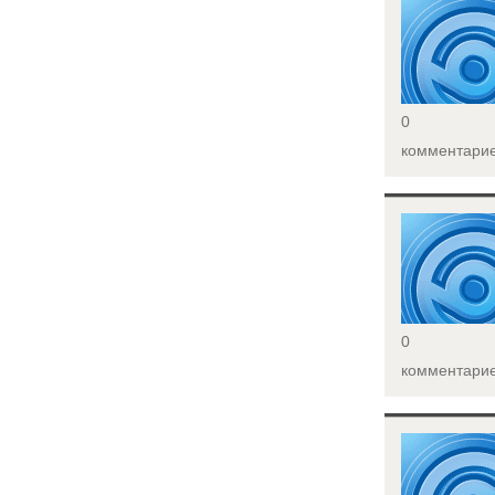
<
0
комментари
<
0
комментари
<