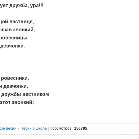
ет дружба, ура!!!
щей лестнице,
ышав звонкий,
 ровесницы
девчонки.
 ровесники,
 девчонки,
т дружбы вестником
этот звонкий:
кие песни
»
Песни о школе
|
Просмотров
:
156785