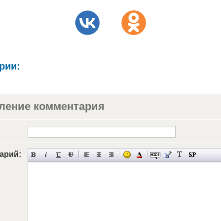
рии:
ление комментария
арий: