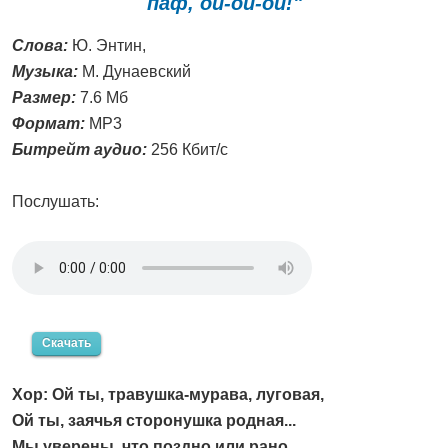
паф, ой-ой-ой!"
Слова:
Ю. Энтин,
Музыка:
М. Дунаевский
Размер:
7.6 Мб
Формат:
MP3
Битрейт аудио:
256 Кбит/с
Послушать:
Скачать
Хор: Ой ты, травушка-мурава, луговая,
Ой ты, заячья сторонушка родная...
Мы уверены, что поздно или рано,