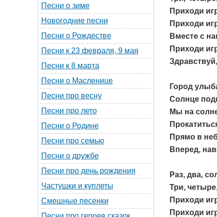
Песни о зиме
Приходи игр
Новогодние песни
Приходи игр
Песни о Рождестве
Вместе с н
Приходи игр
Песни к 23 февраля, 9 мая
Здравствуй,
Песни к 8 марта
Песни о Масленице
Город улыба
Песни про весну
Солнце под
Песни про лето
Мы на солн
Прокатиться
Песни о Родине
Прямо в неб
Песни про семью
Вперед, нав
Песни о дружбе
Песни про день рождения
Раз, два, со
Частушки и куплеты
Три, четыре,
Приходи игр
Смешные песенки
Приходи игр
Песни про героев сказок