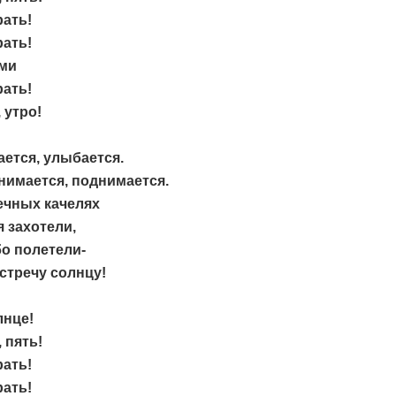
ать!
ать!
ами
ать!
 утро!
ется, улыбается.
нимается, поднимается.
ечных качелях
 захотели,
о полетели-
стречу солнцу!
лнце!
 пять!
ать!
ать!