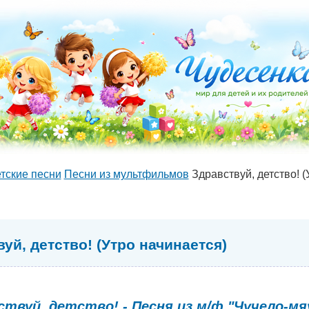
тские песни
Песни из мультфильмов
Здравствуй, детство! (
уй, детство! (Утро начинается)
ствуй, детство! - Песня из м/ф "Чучело-мя