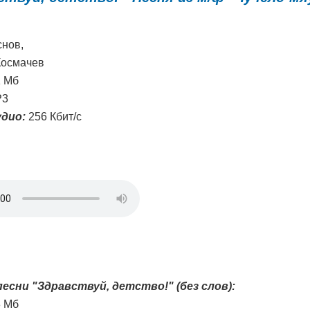
нов,
Космачев
1 Мб
3
дио:
256 Кбит/с
есни "Здравствуй, детство!" (без слов):
8 Мб