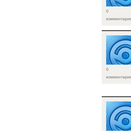
0
комментари
<
0
комментари
<