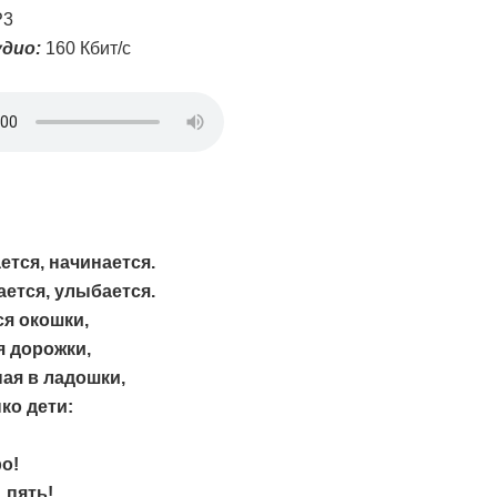
3
дио:
160 Кбит/с
ется, начинается.
ется, улыбается.
я окошки,
я дорожки,
ая в ладошки,
ко дети:
ро!
 пять!