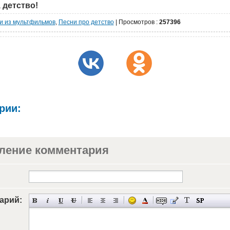
 детство!
и из мультфильмов
,
Песни про детство
|
Просмотров
:
257396
рии:
ление комментария
арий: