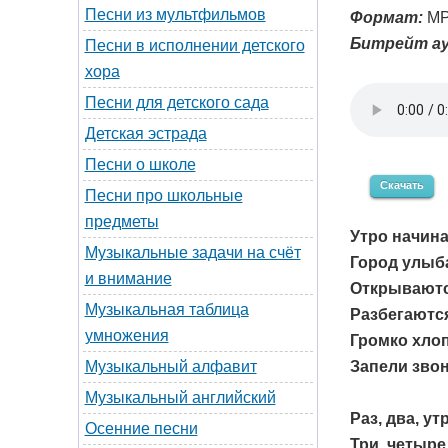
Песни из мультфильмов
Формат:
MP
Битрейт ау
Песни в исполнении детского
хора
Песни для детского сада
Детская эстрада
Песни о школе
Скачать
Песни про школьные
предметы
Утро начина
Музыкальные задачи на счёт
Город улыба
и внимание
Открываютс
Музыкальная таблица
Разбегаютс
умножения
Громко хлоп
Запели звон
Музыкальный алфавит
Музыкальный английский
Раз, два, ут
Осенние песни
Три, четыре,