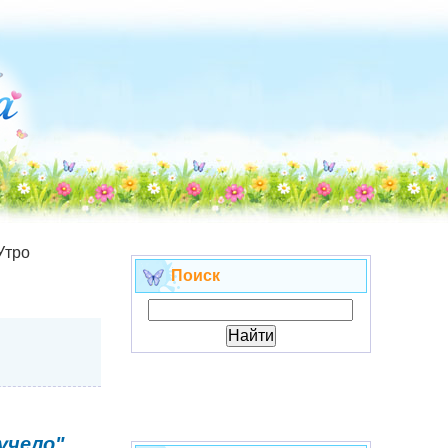
Утро
Поиск
учело"