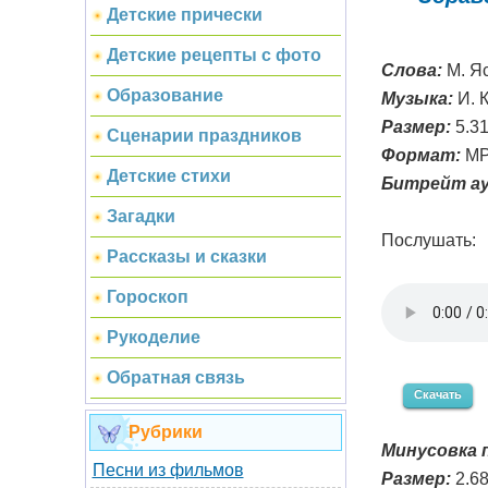
Детские прически
Детские рецепты с фото
Слова:
М. Яс
Образование
Музыка:
И. 
Размер:
5.3
Сценарии праздников
Формат:
MP
Детские стихи
Битрейт ау
Загадки
Послушать:
Рассказы и сказки
Гороскоп
Рукоделие
Обратная связь
Скачать
Рубрики
Минусовка п
Песни из фильмов
Размер:
2.6