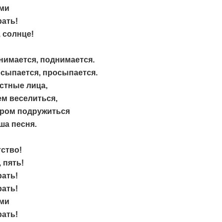
ами
ать!
 солнце!
нимается, поднимается.
сыпается, просыпается.
стные лица,
м веселиться,
ром подружиться
ша песня.
тство!
 пять!
ать!
ать!
ами
ать!