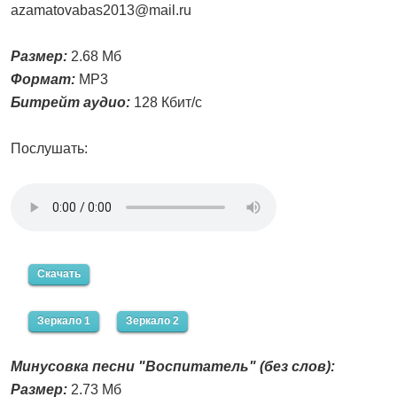
azamatovabas2013@mail.ru
Размер:
2.68 Мб
Формат:
MP3
Битрейт аудио:
128 Кбит/с
Послушать:
Скачать
Зеркало 1
Зеркало 2
Минусовка песни "Воспитатель" (без слов):
Размер:
2.73 Мб