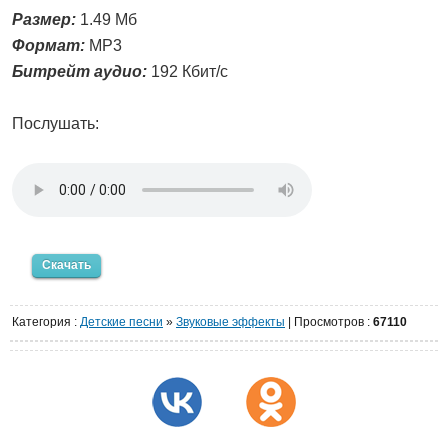
Размер:
1.49 Мб
Формат:
MP3
Битрейт аудио:
192 Кбит/с
Послушать:
Скачать
Категория
:
Детские песни
»
Звуковые эффекты
|
Просмотров
:
67110