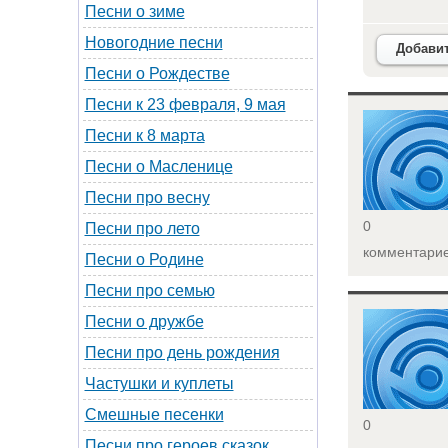
Песни о зиме
Новогодние песни
Добави
Песни о Рождестве
Песни к 23 февраля, 9 мая
<
Песни к 8 марта
Песни о Масленице
Песни про весну
0
Песни про лето
комментари
Песни о Родине
Песни про семью
<
Песни о дружбе
Песни про день рождения
Частушки и куплеты
Смешные песенки
0
Песни про героев сказок