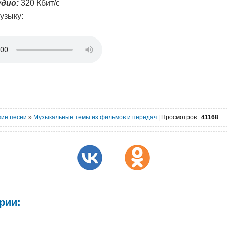
дио:
320 Кбит/с
узыку:
кие песни
»
Музыкальные темы из фильмов и передач
|
Просмотров
:
41168
рии: