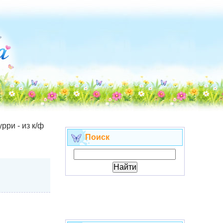
рри - из к/ф
Поиск