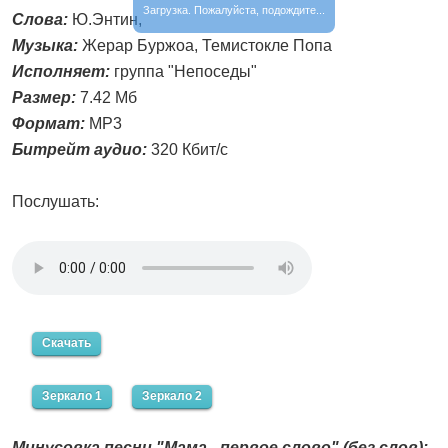
Загрузка. Пожалуйста, подождите...
Слова:
Ю.Энтин,
Музыка:
Жерар Буржоа, Темистокле Попа
Исполняет:
группа "Непоседы"
Размер:
7.42 Мб
Формат:
MP3
Битрейт аудио:
320 Кбит/с
Послушать:
Скачать
Зеркало 1
Зеркало 2
Минусовка песни "Мама - первое слово" (без слов):