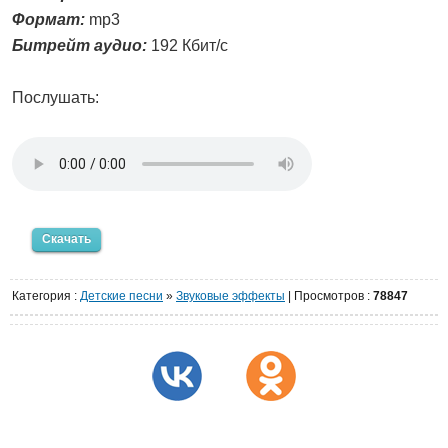
Формат:
mp3
Битрейт аудио:
192 Кбит/с
Послушать:
Скачать
Категория
:
Детские песни
»
Звуковые эффекты
|
Просмотров
:
78847