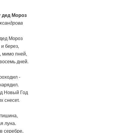
 дед Мороз
ксандрова
 дед Мороз
и берез,
, мимо пней,
восемь дней.
роходил -
нарядил.
од Новый Год
х снесет.
 тишина,
я луна.
в серебре,