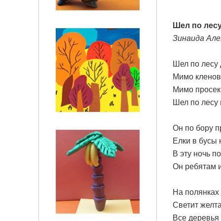
Шел по лесу
Зинаида Але
Шел по лесу
Мимо кленов 
Мимо просек
Шел по лесу 
Он по бору п
Елки в бусы 
В эту ночь п
Он ребятам и
На полянках
Светит желта
Все деревья 