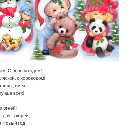
ом! С новым годом!
пляской, с хороводом!
танцы, смех,
лучше всех!
и огней!
 друг, скорей!
а Новый год