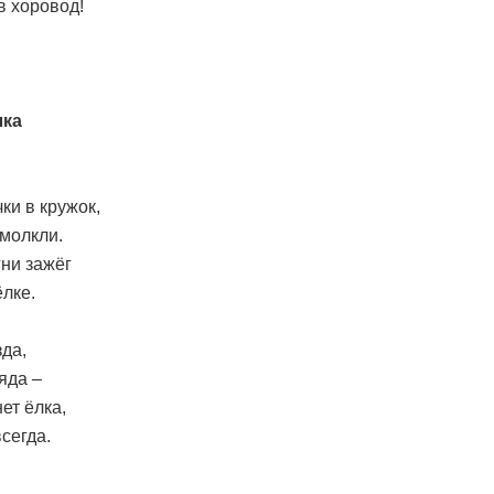
в хоровод!
лка
ки в кружок,
молкли.
ни зажёг
лке.
да,
яда –
ет ёлка,
всегда.