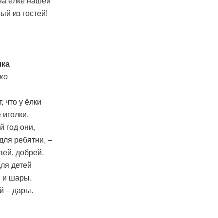
на ёлке нашей
й из гостей!
чка
ко
, что у ёлки
 иголки.
 год они,
для ребятни, –
вей, добрей.
для детей
 и шары.
й – дары.