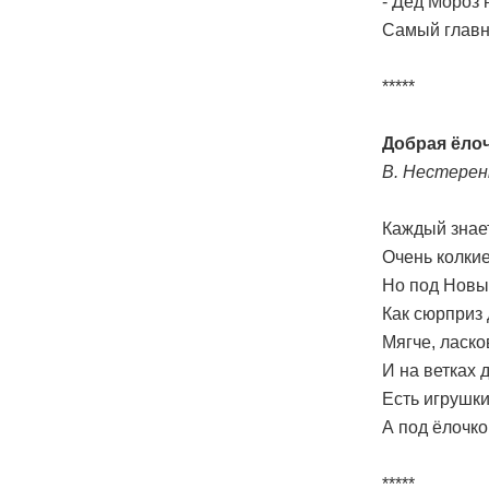
- Дед Мороз 
Самый главны
*****
Добрая ёло
В. Нестерен
Каждый знает
Очень колкие
Но под Новый
Как сюрприз 
Мягче, ласко
И на ветках 
Есть игрушки
А под ёлочко
*****