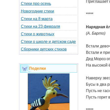
Приглашает 
Стихи про осень
Новогодние стихи
*****
Стихи на 8 марта
Стихи на 23 февраля
Нарядная ё
(А. Барто)
Стихи о животных
Стихи о школе и детском саде
Встали девоч
Сборники детских стихов
Встали и при
Дед Мороз ог
На высокой ё
Поделки
Наверху звез
Бусы в два р
Пусть не гасн
Пусть горит 
*****