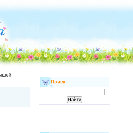
лышей
Поиск