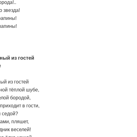
рода!..
о звезда!
рапины!
 папины!
ный из гостей
я
ый из гостей
дной тёплой шубе,
елой бородой,
приходит в гости,
и седой?
нами, пляшет,
дник веселей!