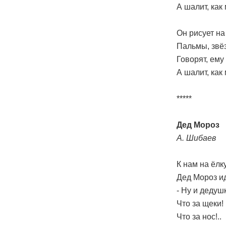
А шалит, как
Он рисует на
Пальмы, звёз
Говорят, ему 
А шалит, как
*****
Дед Мороз
А. Шибаев
К нам на ёлку
Дед Мороз ид
- Ну и дедушк
Что за щеки!
Что за нос!..