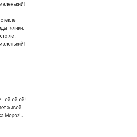
 маленький!
 стекле
ды, ялики.
сто лет,
 маленький!
 - ой-ой-ой!
ет живой.
а Мороз!..