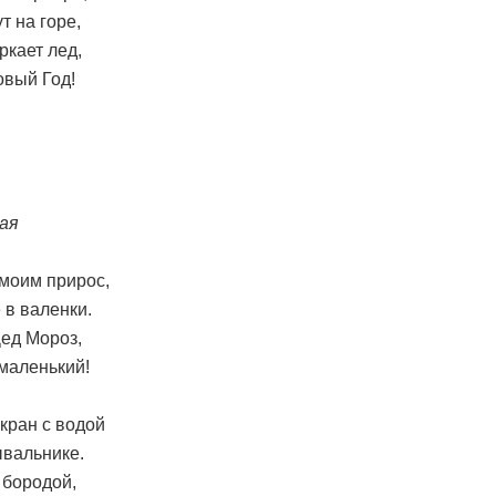
 на горе,
ркает лед,
овый Год!
кая
моим прирос,
 в валенки.
Дед Мороз,
 маленький!
кран с водой
вальнике.
с бородой,