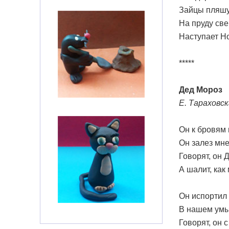
Зайцы пляшут
На пруду све
Наступает Н
*****
Дед Мороз
Е. Тараховс
Он к бровям 
Он залез мне
Говорят, он 
А шалит, как
Он испортил 
В нашем умы
Говорят, он 