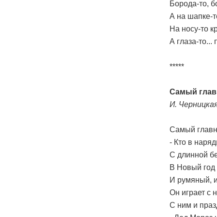
Борода-то, бо
А на шапке-т
На носу-то к
А глаза-то...
*****
Самый глав
И. Черницка
Самый главн
- Кто в наря
С длинной б
В Новый год 
И румяный, 
Он играет с 
С ним и праз