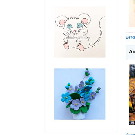
Детс
Ак