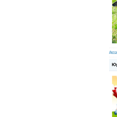
Детс
Юр