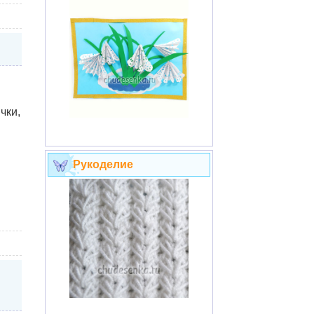
чки,
Рукоделие