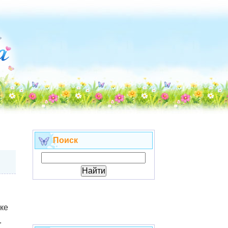
Поиск
зке
.