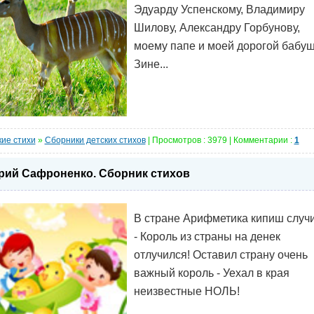
Эдуарду Успенскому, Владимиру
Шилову, Александру Горбунову,
моему папе и моей дорогой бабу
Зине...
кие стихи
»
Сборники детских стихов
| Просмотров : 3979 | Комментарии :
1
ий Сафроненко. Сборник стихов
В стране Арифметика кипиш случ
- Король из страны на денек
отлучился! Оставил страну очень
важный король - Уехал в края
неизвестные НОЛЬ!