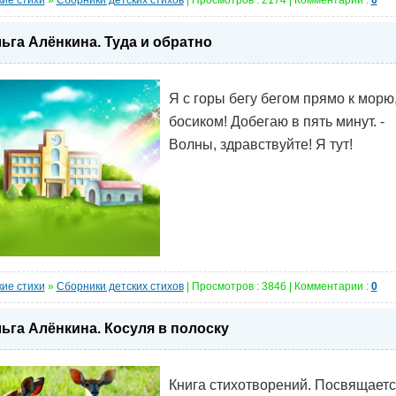
кие стихи
»
Сборники детских стихов
| Просмотров : 2174 | Комментарии :
0
ьга Алёнкина. Туда и обратно
Я с горы бегу бегом прямо к морю
босиком! Добегаю в пять минут. -
Волны, здравствуйте! Я тут!
кие стихи
»
Сборники детских стихов
| Просмотров : 3846 | Комментарии :
0
ьга Алёнкина. Косуля в полоску
Книга стихотворений. Посвящает