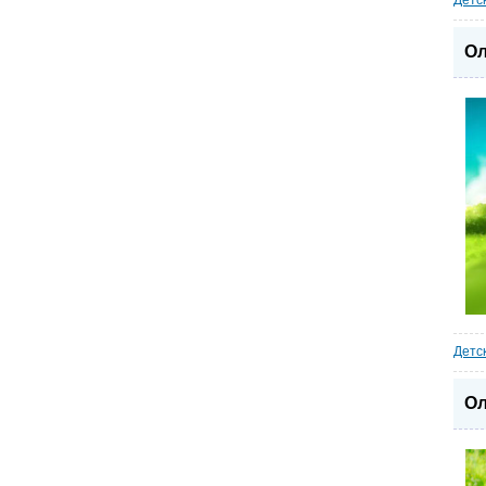
Детс
Ол
Детс
Ол