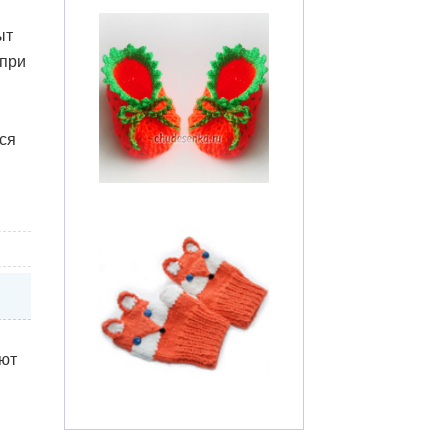
ыт
 при
ся
ют