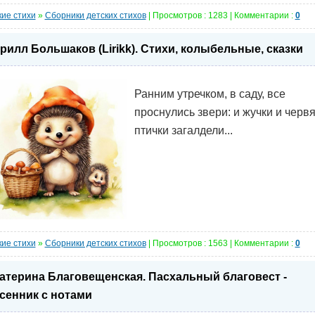
кие стихи
»
Сборники детских стихов
| Просмотров : 1283 | Комментарии :
0
рилл Большаков (Lirikk). Стихи, колыбельные, сказки
Ранним утречком, в саду, все
проснулись звери: и жучки и червя
птички загалдели...
кие стихи
»
Сборники детских стихов
| Просмотров : 1563 | Комментарии :
0
атерина Благовещенская. Пасхальный благовест -
сенник с нотами