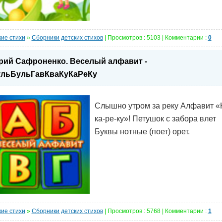
кие стихи
»
Сборники детских стихов
| Просмотров : 5103 | Комментарии :
0
ий Сафроненко. Веселый алфавит -
льБульГавКваКуКаРеКу
Слышно утром за реку Алфавит «
ка-ре-ку»! Петушок с забора влет
Буквы нотные (поет) орет.
кие стихи
»
Сборники детских стихов
| Просмотров : 5768 | Комментарии :
1