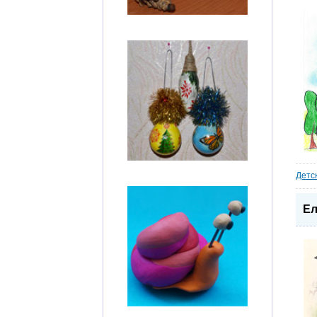
Детс
Ел