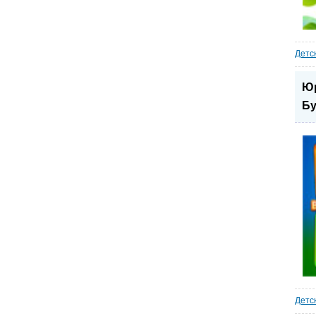
Детс
Юр
Бу
Детс