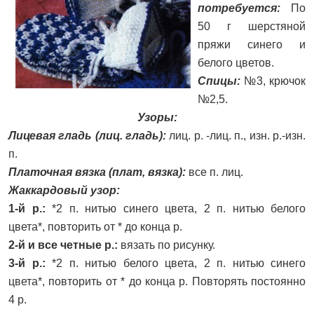
потребуется:
По
50 г шерстяной
пряжи синего и
белого цветов.
Спицы:
№3, крючок
№2,5.
Узоры:
Лицевая гладь (лиц. гладь):
лиц. р. -лиц. п., изн. р.-изн.
п.
Платочная вязка (плат, вязка):
все п. лиц.
Жаккардовый узор:
1-й р.:
*2 п. нитью синего цвета, 2 п. нитью белого
цвета*, повторить от * до конца р.
2-й и все четные р.:
вязать по рисунку.
3-й р.:
*2 п. нитью белого цвета, 2 п. нитью синего
цвета*, повторить от * до конца р. Повторять постоянно
4 р.