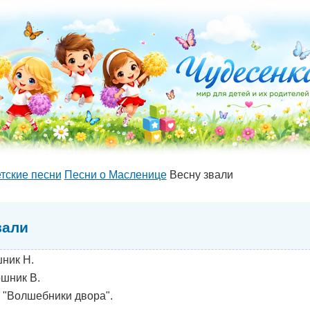
тские песни
Песни о Масленице
Весну звали
вали
ник Н.
шник В.
"Волшебники двора".