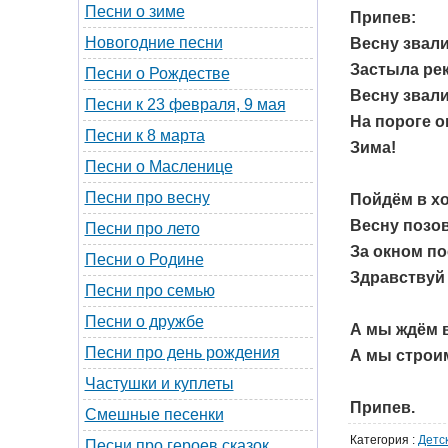
Песни о зиме
Припев:
Новогодние песни
Весну звали
Застыла рек
Песни о Рождестве
Весну звали
Песни к 23 февраля, 9 мая
На пороге он
Песни к 8 марта
Зима!
Песни о Масленице
Песни про весну
Пойдём в х
Весну позо
Песни про лето
За окном по
Песни о Родине
Здравствуй
Песни про семью
Песни о дружбе
А мы ждём в
Песни про день рождения
А мы строим
Частушки и куплеты
Припев.
Смешные песенки
Категория
:
Детс
Песни про героев сказок