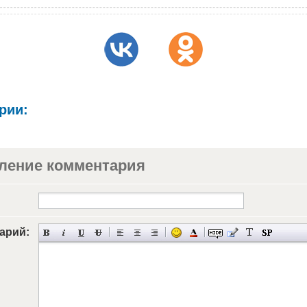
рии:
ление комментария
арий: