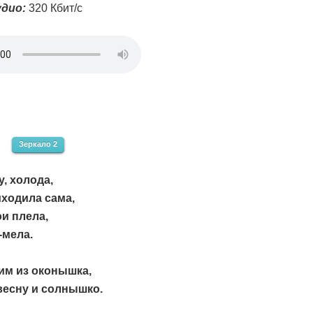
дио:
320 Кбит/с
Зеркало 2
у, холода,
иходила сама,
и плела,
-мела.
им из оконышка,
весну и солнышко.