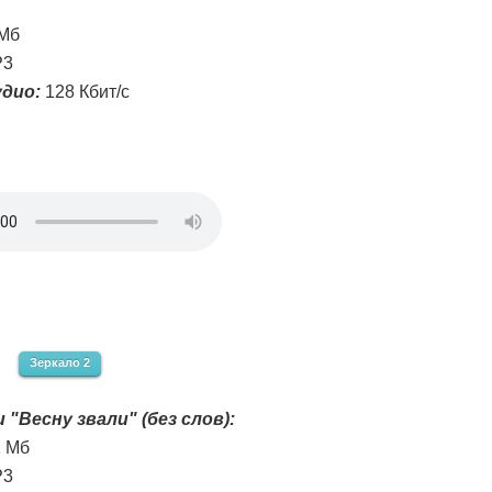
 Мб
3
дио:
128 Кбит/с
Зеркало 2
 "Весну звали" (без слов):
1 Мб
3