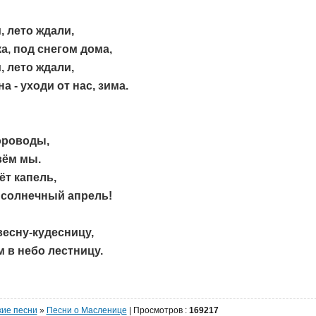
, лето ждали,
а, под снегом дома,
, лето ждали,
а - уходи от нас, зима.
ороводы,
вём мы.
ёт капель,
 солнечный апрель!
есну-кудесницу,
 в небо лестницу.
кие песни
»
Песни о Масленице
|
Просмотров
:
169217