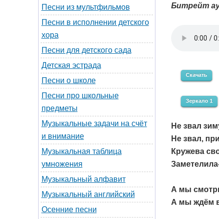
Битрейт ау
Песни из мультфильмов
Песни в исполнении детского
хора
Песни для детского сада
Детская эстрада
Скачать
Песни о школе
Песни про школьные
Зеркало 1
предметы
Музыкальные задачи на счёт
Не звал зим
и внимание
Не звал, пр
Кружева сво
Музыкальная таблица
Заметелила
умножения
Музыкальный алфавит
А мы смотр
Музыкальный английский
А мы ждём 
Осенние песни