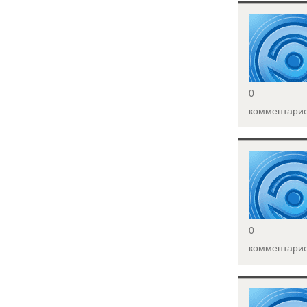
<
0
комментари
<
0
комментари
<