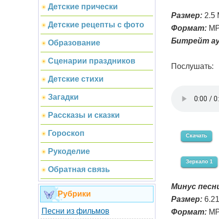
Детские прически
Размер:
2.5
Детские рецепты с фото
Формат:
MP
Битрейт ау
Образование
Сценарии праздников
Послушать:
Детские стихи
Загадки
Рассказы и сказки
Гороскоп
Скачать
Рукоделие
Зеркало 1
Обратная связь
Минус песни
Рубрики
Размер:
6.2
Песни из фильмов
Формат:
MP