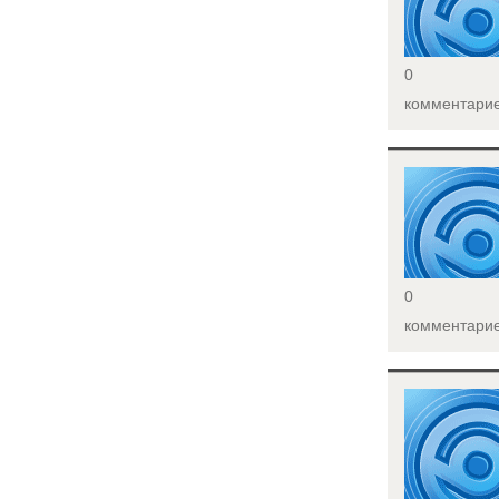
0
комментари
<
0
комментари
<