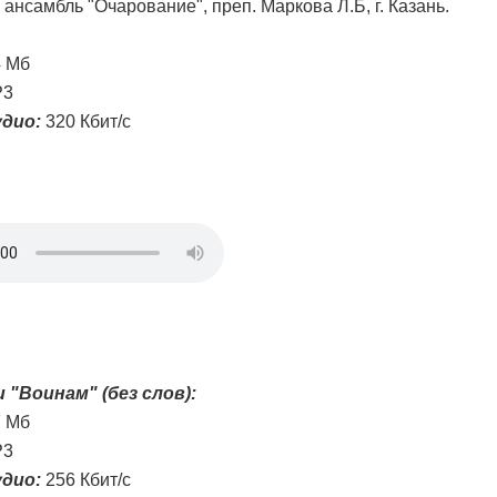
ансамбль "Очарование", преп. Маркова Л.Б, г. Казань.
4 Мб
3
дио:
320 Кбит/с
 "Воинам" (без слов):
7 Мб
3
дио:
256 Кбит/с