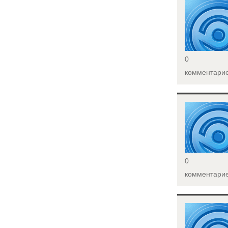
<
0
комментари
<
0
комментари
<