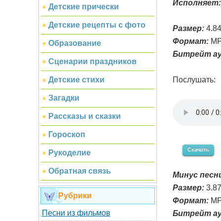
Исполняет:
Детские прически
Детские рецепты с фото
Размер:
4.8
Формат:
MP
Образование
Битрейт ау
Сценарии праздников
Послушать:
Детские стихи
Загадки
Рассказы и сказки
Гороскоп
Скачать
Рукоделие
Обратная связь
Минус песни
Размер:
3.8
Рубрики
Формат:
MP
Песни из фильмов
Битрейт ау