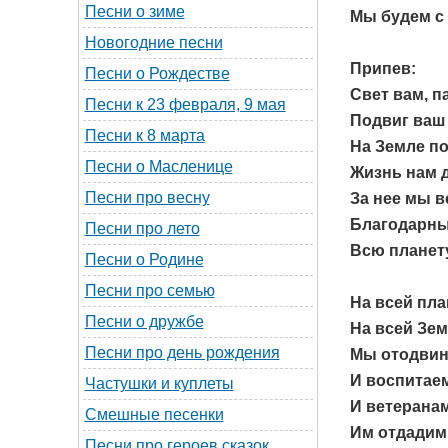
Песни о зиме
Мы будем с 
Новогодние песни
Припев:
Песни о Рождестве
Свет вам, п
Песни к 23 февраля, 9 мая
Подвиг ваш 
Песни к 8 марта
На Земле по
Песни о Масленице
Жизнь нам д
Песни про весну
За нее мы 
Благодарны 
Песни про лето
Всю планет
Песни о Родине
Песни про семью
На всей пла
Песни о дружбе
На всей Зе
Песни про день рождения
Мы отодвине
И воспитае
Частушки и куплеты
И ветеранам
Смешные песенки
Им отдадим 
Песни про героев сказок