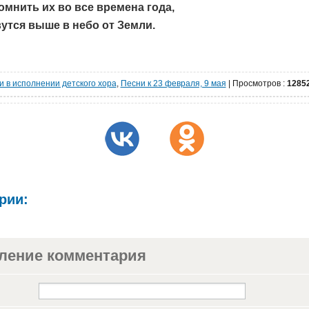
мнить их во все времена года,
утся выше в небо от Земли.
и в исполнении детского хора
,
Песни к 23 февраля, 9 мая
|
Просмотров
:
1285
рии:
ление комментария