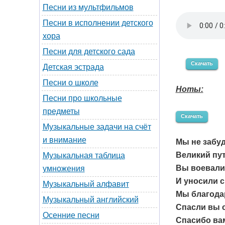
Песни из мультфильмов
Песни в исполнении детского
хора
Песни для детского сада
Скачать
Детская эстрада
Песни о школе
Ноты:
Песни про школьные
предметы
Скачать
Музыкальные задачи на счёт
и внимание
Мы не забуд
Великий пут
Музыкальная таблица
Вы воевали
умножения
И уносили с
Музыкальный алфавит
Мы благода
Музыкальный английский
Спасли вы с
Осенние песни
Спасибо вам