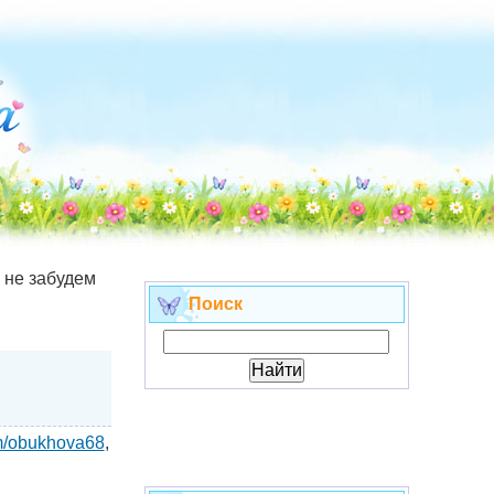
не забудем
Поиск
om/obukhova68
,