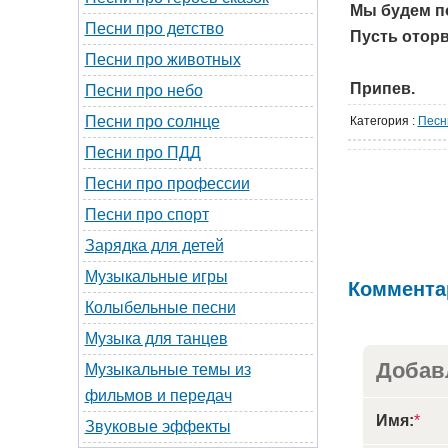
Мы будем по
Песни про детство
Пусть оторв
Песни про животных
Припев.
Песни про небо
Песни про солнце
Категория
:
Песн
Песни про ПДД
Песни про профессии
Песни про спорт
Зарядка для детей
Музыкальные игры
Коммента
Колыбельные песни
Музыка для танцев
Добав
Музыкальные темы из
фильмов и передач
Имя:
*
Звуковые эффекты