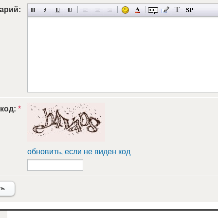
арий:
 код:
*
обновить, если не виден код
ть