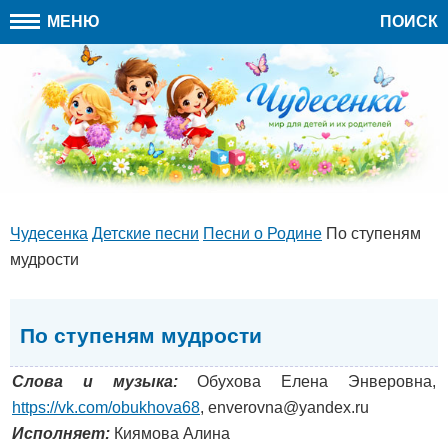
МЕНЮ
ПОИСК
Чудесенка
Детские песни
Песни о Родине
По ступеням
мудрости
По ступеням мудрости
Слова и музыка:
Обухова Елена Энверовна,
https://vk.com/obukhova68
, enverovna@yandex.ru
Исполняет:
Киямова Алина