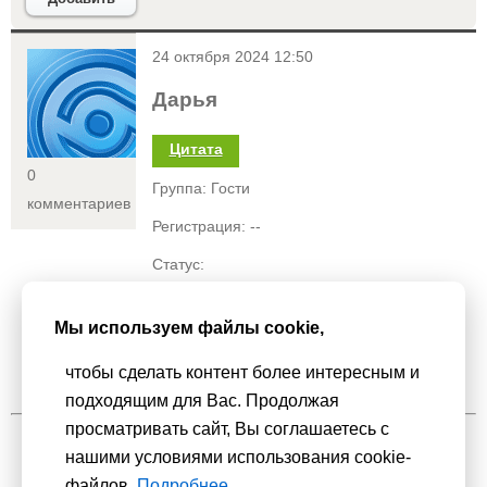
<
24 октября 2024 12:50
Дарья
Цитата
0
Группа: Гости
комментариев
Регистрация: --
Статус:
Я эту песню учу на день единства.
Мы используем файлы cookie,
Очень хорошая песня.
чтобы сделать контент более интересным и
подходящим для Вас. Продолжая
просматривать сайт, Вы соглашаетесь с
нашими условиями использования cookie-
Мы используем
cookie-файлы
для функционирования сайта. Если
файлов.
Подробнее...