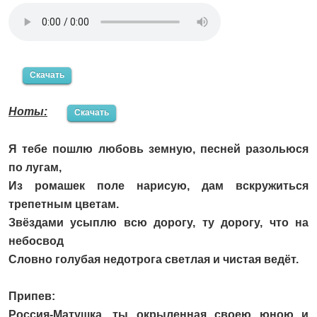
Скачать
Ноты:
Скачать
Я тебе пошлю любовь земную, песней разольюся
по лугам,
Из ромашек поле нарисую, дам вскружиться
трепетным цветам.
Звёздами усыплю всю дорогу, ту дорогу, что на
небосвод
Словно голубая недотрога светлая и чистая ведёт.
Припев:
Россия-Матушка, ты окрыленная своею юною и