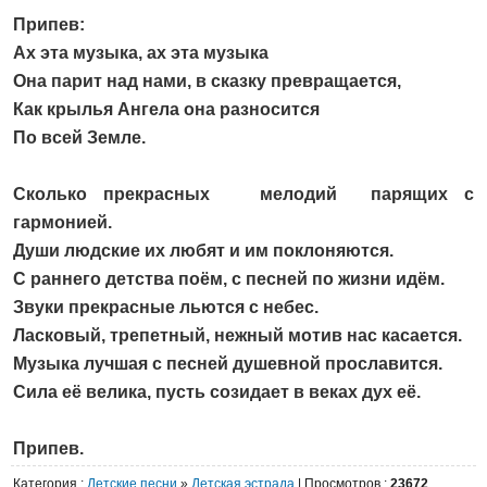
Припев:
Ах эта музыка, ах эта музыка
Она парит над нами, в сказку превращается,
Как крылья Ангела она разносится
По всей Земле.
Сколько прекрасных мелодий парящих с
гармонией.
Души людские их любят и им поклоняются.
С раннего детства поём, с песней по жизни идём.
Звуки прекрасные льются с небес.
Ласковый, трепетный, нежный мотив нас касается.
Музыка лучшая с песней душевной прославится.
Сила её велика, пусть созидает в веках дух её.
Припев.
Категория
:
Детские песни
»
Детская эстрада
|
Просмотров
:
23672