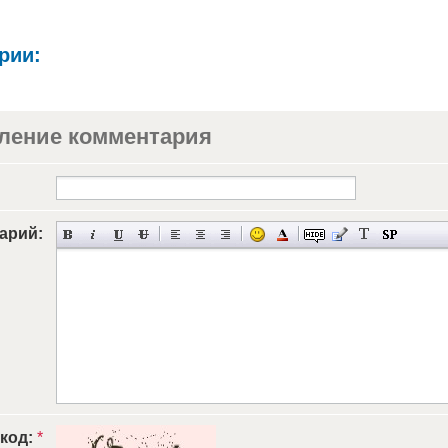
рии:
ление комментария
арий:
 код:
*