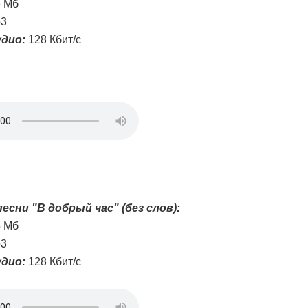
6 Мб
3
дио:
128 Кбит/с
есни "В добрый час" (без слов):
5 Мб
3
дио:
128 Кбит/с