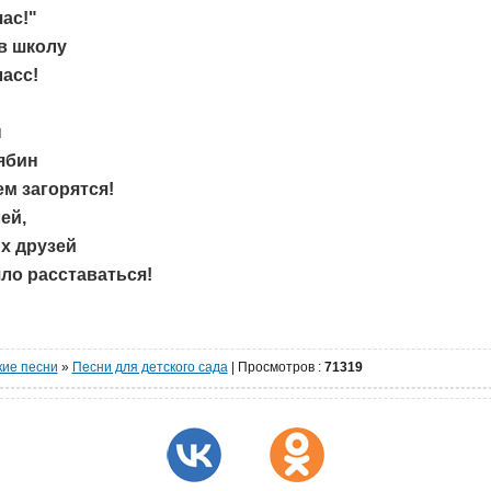
ас!"
в школу
асс!
н
ябин
м загорятся!
ей,
х друзей
ло расставаться!
кие песни
»
Песни для детского сада
|
Просмотров
:
71319