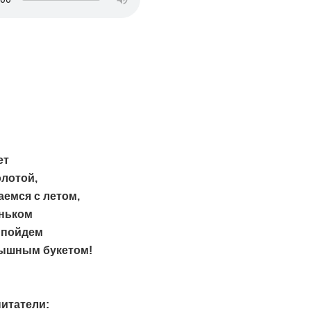
ет
лотой,
емся с летом,
ньком
 пойдем
пышным букетом!
итатели: