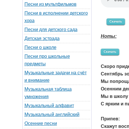
Песни из мультфильмов
Песни в исполнении детского
хора
Скачать
Песни для детского сада
Ноты:
Детская эстрада
Песни о школе
Скачать
Песни про школьные
предметы
Скоро прид
Музыкальные задачи на счёт
Сентябрь зо
и внимание
Мы попроща
Осенним де
Музыкальная таблица
Мы в школу
умножения
С ярким и 
Музыкальный алфавит
Музыкальный английский
Припев:
Осенние песни
Скажут восп