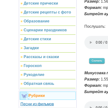
Размер:
1.5
Детские прически
Формат:
mp
Детские рецепты с фото
Битрейт ау
Образование
Послушать:
Сценарии праздников
Детские стихи
Загадки
Рассказы и сказки
Скачать
Гороскоп
Минусовка п
Рукоделие
Размер:
1.5
Обратная связь
Формат:
mp
Битрейт ау
Рубрики
Песни из фильмов