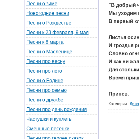
Песни о зиме
"В добрый ч
Мы уходим 
Новогодние песни
В первый кл
Песни о Рождестве
Песни к 23 февраля, 9 мая
Листья оси
Песни к 8 марта
И гроздья р
Песни о Масленице
Словно огне
Песни про весну
И как ни жал
Для стольки
Песни про лето
Время приш
Песни о Родине
Песни про семью
Припев.
Песни о дружбе
Категория
:
Детс
Песни про день рождения
Частушки и куплеты
Смешные песенки
Песни про героев сказок