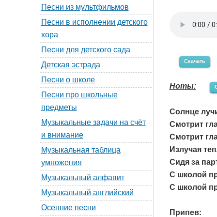
Песни из мультфильмов
Песни в исполнении детского
хора
Песни для детского сада
Скачать
Детская эстрада
Песни о школе
Ноты:
Песни про школьные
предметы
Солнце лучи
Музыкальные задачи на счёт
Смотрит гла
и внимание
Смотрит гла
Излучая теп
Музыкальная таблица
Сидя за пар
умножения
С школой пр
Музыкальный алфавит
С школой пр
Музыкальный английский
Осенние песни
Припев: