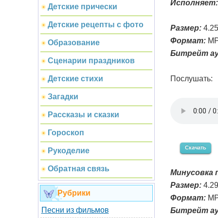
Исполняет:
Детские прически
Детские рецепты с фото
Размер:
4.2
Формат:
MP
Образование
Битрейт ау
Сценарии праздников
Послушать:
Детские стихи
Загадки
Рассказы и сказки
Гороскоп
Скачать
Рукоделие
Обратная связь
Минусовка п
Размер:
4.2
Рубрики
Формат:
MP
Песни из фильмов
Битрейт ау