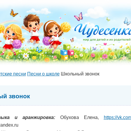
тские песни
Песни о школе
Школьный звонок
й звонок
зыка и аранжировка:
Обухова Елена,
https://vk.c
andex.ru