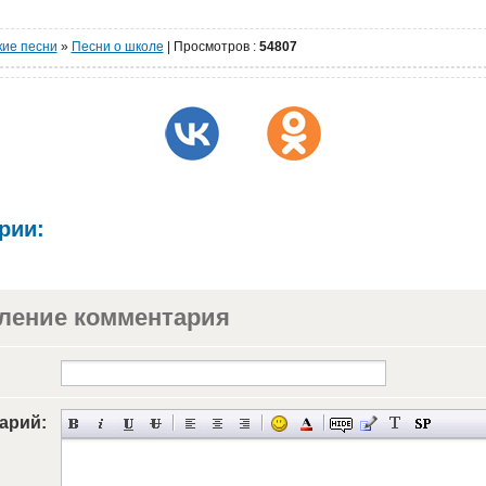
кие песни
»
Песни о школе
|
Просмотров
:
54807
рии:
ление комментария
арий: