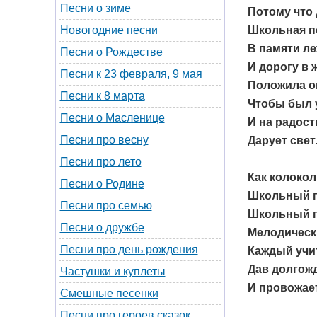
Песни о зиме
Потому что 
Школьная п
Новогодние песни
В памяти ле
Песни о Рождестве
И дорогу в 
Песни к 23 февраля, 9 мая
Положила о
Песни к 8 марта
Чтобы был 
Песни о Масленице
И на радост
Песни про весну
Дарует свет
Песни про лето
Как колокол
Песни о Родине
Школьный п
Песни про семью
Школьный п
Песни о дружбе
Мелодически
Песни про день рождения
Каждый учит
Дав долгож
Частушки и куплеты
И провожает
Смешные песенки
Песни про героев сказок