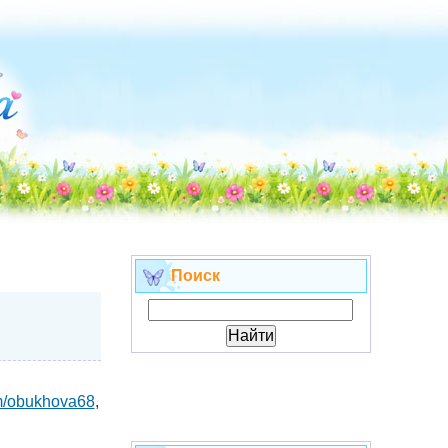
Поиск
om/obukhova68
,