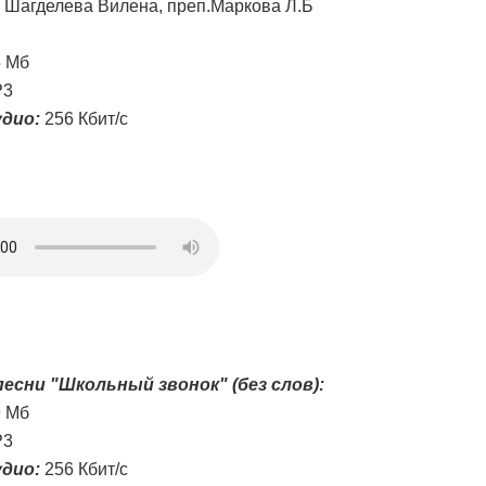
Шагделева Вилена, преп.Маркова Л.Б
5 Мб
3
дио:
256 Кбит/с
есни "Школьный звонок" (без слов):
9 Мб
3
дио:
256 Кбит/с