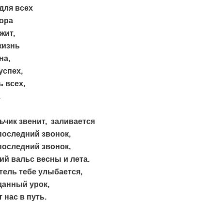
для всех
ора
жит,
жизнь
на,
успех,
ь всех,
.
ьчик звенит, заливается
оследний звонок,
оследний звонок,
й вальс весны и лета.
ель тебе улыбается,
данный урок,
 нас в путь.