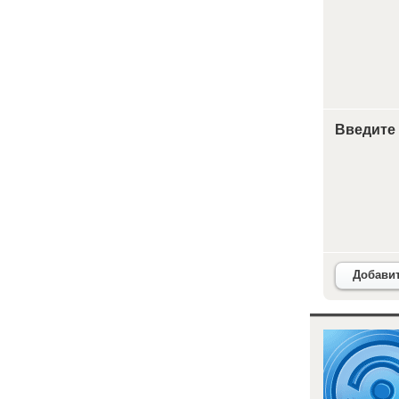
Введите
Добави
<