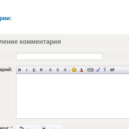
рии:
ление комментария
арий:
 код:
*