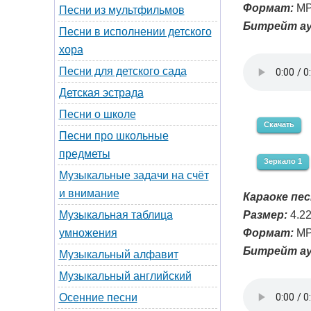
Формат:
MP
Песни из мультфильмов
Битрейт ау
Песни в исполнении детского
хора
Песни для детского сада
Детская эстрада
Песни о школе
Скачать
Песни про школьные
предметы
Зеркало 1
Музыкальные задачи на счёт
и внимание
Караоке пес
Размер:
4.2
Музыкальная таблица
Формат:
MP
умножения
Битрейт ау
Музыкальный алфавит
Музыкальный английский
Осенние песни