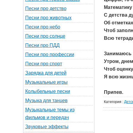
Математику
Песни про детство
С детства 
Песни про животных
Об отметках
Песни про небо
Чтоб запол
Песни про солнце
Всю тетрад
Песни про ПДД
Занимаюсь 
Песни про профессии
Утром, днем
Песни про спорт
Чтоб оценку
Зарядка для детей
Я всю жизнь
Музыкальные игры
Колыбельные песни
Припев.
Музыка для танцев
Категория
:
Детс
Музыкальные темы из
фильмов и передач
Звуковые эффекты