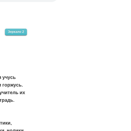
Зеркало 2
я учусь
 горжусь.
учитель их
традь.
тики,
и, нолики,