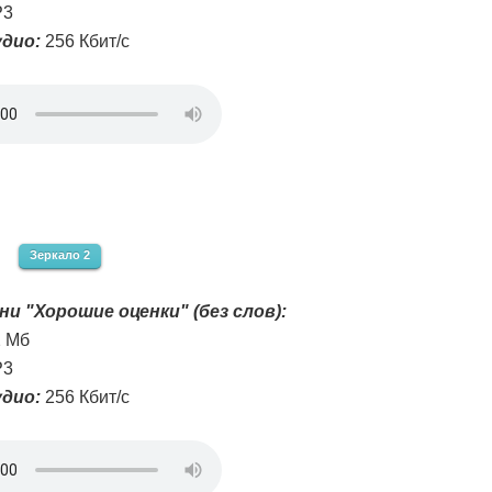
3
дио:
256 Кбит/с
Зеркало 2
ни "Хорошие оценки" (без слов):
2 Мб
3
дио:
256 Кбит/с