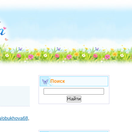
Поиск
om/obukhova68
,