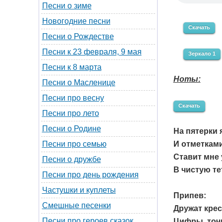
Песни о зиме
Новогодние песни
Скачать
Песни о Рождестве
Песни к 23 февраля, 9 мая
Зеркало 1
Песни к 8 марта
Ноты:
Песни о Масленице
Песни про весну
Скачать
Песни про лето
Песни о Родине
На пятерки 
И отметками
Песни про семью
Ставит мне 
Песни о дружбе
В чистую те
Песни про день рождения
Частушки и куплеты
Припев:
Смешные песенки
Дружат крес
Песни про героев сказок
Цифры, точк