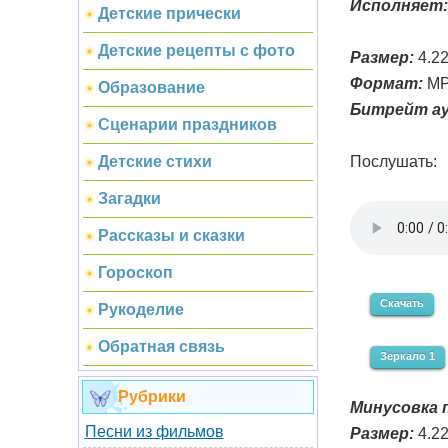
Исполняет:
Детские прически
Детские рецепты с фото
Размер:
4.2
Формат:
MP
Образование
Битрейт ау
Сценарии праздников
Послушать:
Детские стихи
Загадки
Рассказы и сказки
Гороскоп
Скачать
Рукоделие
Обратная связь
Зеркало 1
Рубрики
Минусовка п
Песни из фильмов
Размер:
4.2