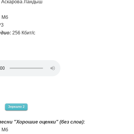
Аскарова Ландыш
2 Мб
3
дио:
256 Кбит/с
Зеркало 2
есни "Хорошие оценки" (без слов):
2 Мб