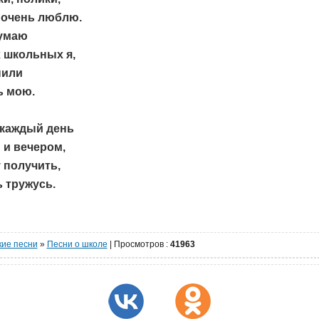
 очень люблю.
думаю
 школьных я,
нили
ь мою.
каждый день
 и вечером,
 получить,
 тружусь.
кие песни
»
Песни о школе
|
Просмотров
:
41963