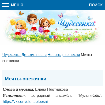
МЕНЮ
ПОИСК
Чудесенка
Детские песни
Новогодние песни
Мечты-
снежинки
Мечты-снежинки
Слова и музыка:
Елена Плотникова
Исполняет:
эстрадный ансамбль "МультиКейс",
https://vk.com/elenaplpesni