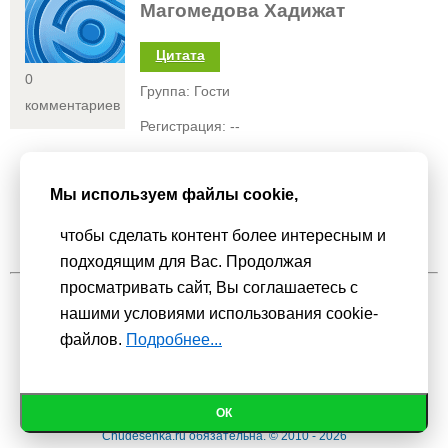
Магомедова Хадижат
Цитата
0
Группа: Гости
комментариев
Регистрация: --
Статус:
Мы используем файлы cookie,
новый год близко
чтобы сделать контент более интересным и
подходящим для Вас. Продолжая
просматривать сайт, Вы соглашаетесь с
нашими условиями использования cookie-
Мы используем
cookie-файлы
для функционирования сайта. Если
файлов.
Подробнее...
Вас это не устраивает, пожалуйста, покиньте сайт.
Политика
конфиденциальности
При использовании материалов активная гиперссылка на
ОК
Сhudesenka.ru обязательна. © 2010 - 2026