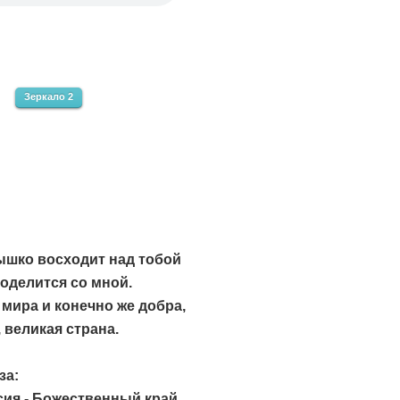
Зеркало 2
ышко восходит над тобой
оделится со мной.
мира и конечно же добра,
 великая страна.
за:
сия - Божественный край