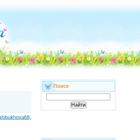
Поиск
om/obukhova68
,