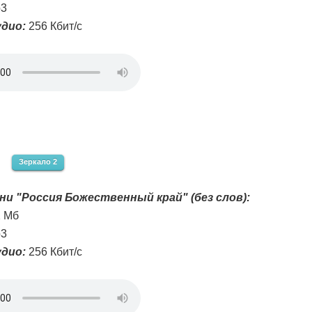
3
дио:
256 Кбит/с
Зеркало 2
ни "Россия Божественный край" (без слов):
2 Мб
3
дио:
256 Кбит/с