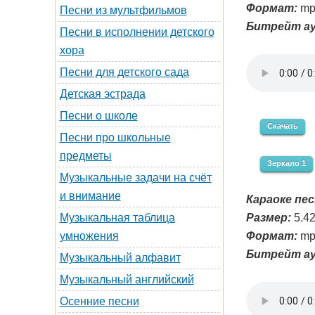
Формат:
mp
Песни из мультфильмов
Битрейт ау
Песни в исполнении детского
хора
Песни для детского сада
Детская эстрада
Песни о школе
Скачать
Песни про школьные
предметы
Зеркало 1
Музыкальные задачи на счёт
и внимание
Караоке пес
Размер:
5.4
Музыкальная таблица
Формат:
mp
умножения
Битрейт ау
Музыкальный алфавит
Музыкальный английский
Осенние песни