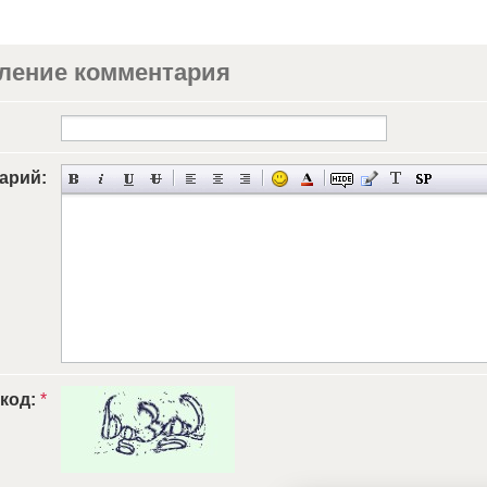
ление комментария
арий:
 код:
*