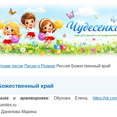
тские песни
Песни о Родине
Россия Божественный край
Божественный край
зыка и аранжировка:
Обухова Елена,
https://vk.c
andex.ru
Данилова Марина