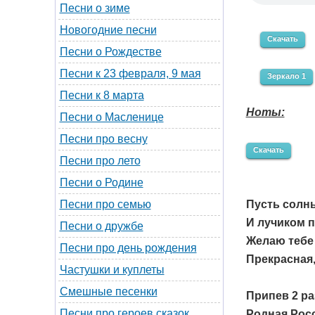
Песни о зиме
Новогодние песни
Скачать
Песни о Рождестве
Песни к 23 февраля, 9 мая
Зеркало 1
Песни к 8 марта
Ноты:
Песни о Масленице
Песни про весну
Скачать
Песни про лето
Песни о Родине
Пусть солн
Песни про семью
И лучиком п
Песни о дружбе
Желаю тебе 
Песни про день рождения
Прекрасная,
Частушки и куплеты
Смешные песенки
Припев 2 ра
Песни про героев сказок
Родная Рос