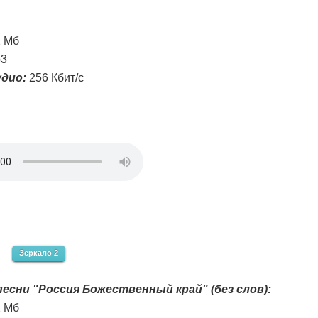
2 Мб
3
дио:
256 Кбит/с
Зеркало 2
есни "Россия Божественный край" (без слов):
2 Мб