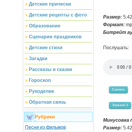
Детские прически
Детские рецепты с фото
Размер:
5.4
Формат:
mp
Образование
Битрейт ау
Сценарии праздников
Послушать:
Детские стихи
Загадки
Рассказы и сказки
Гороскоп
Скачать
Рукоделие
Обратная связь
Зеркало 1
Рубрики
Минусовка п
Песни из фильмов
Размер:
5.4