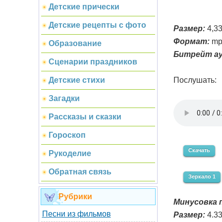
Детские прически
Детские рецепты с фото
Размер:
4,3
Формат:
mp
Образование
Битрейт ау
Сценарии праздников
Послушать:
Детские стихи
Загадки
Рассказы и сказки
Гороскоп
Скачать
Рукоделие
Обратная связь
Зеркало 1
Рубрики
Минусовка п
Песни из фильмов
Размер:
4.3