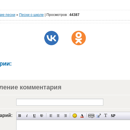
кие песни
»
Песни о школе
|
Просмотров
:
44387
рии:
ление комментария
арий: