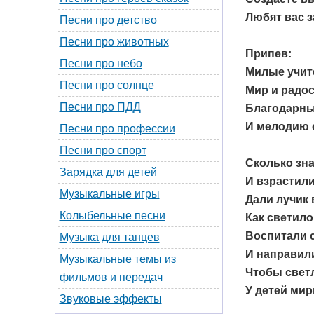
Любят вас 
Песни про детство
Песни про животных
Припев:
Песни про небо
Милые учите
Песни про солнце
Мир и радос
Песни про ПДД
Благодарны 
И мелодию 
Песни про профессии
Песни про спорт
Сколько зн
Зарядка для детей
И взрастили
Музыкальные игры
Дали лучик 
Колыбельные песни
Как светило
Воспитали 
Музыка для танцев
И направили
Музыкальные темы из
Чтобы свет
фильмов и передач
У детей мир
Звуковые эффекты