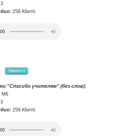
3
дио:
256 Кбит/с
Зеркало 2
ни "Спасибо учителям" (без слов):
3 Мб
3
дио:
256 Кбит/с