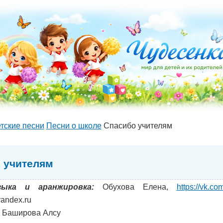
тские песни
Песни о школе
Спасибо учителям
 учителям
зыка и аранжировка:
Обухова Елена,
https://vk.c
andex.ru
Баширова Алсу