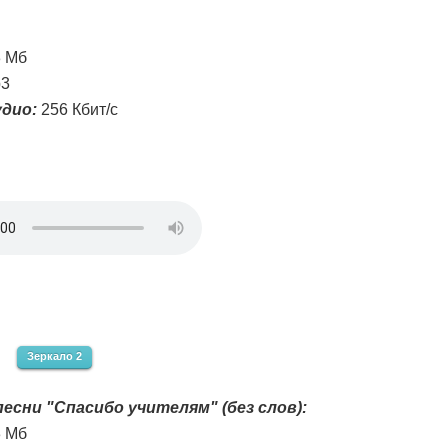
3 Мб
3
дио:
256 Кбит/с
Зеркало 2
есни "Спасибо учителям" (без слов):
3 Мб