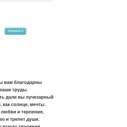
Зеркало 2
мы вам благодарны
 ваши труды.
ть дали вы лучезарный
, как солнце, мечты.
 любви и терпения,
о и трепет души.
ы всюду творения,