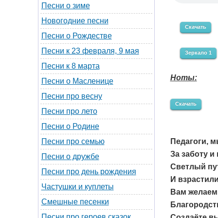
Песни о зиме
Новогодние песни
Скачать
Песни о Рождестве
Песни к 23 февраля, 9 мая
Зеркало 1
Песни к 8 марта
Ноты:
Песни о Масленице
Песни про весну
Скачать
Песни про лето
Песни о Родине
Педагоги, 
Песни про семью
За заботу и
Песни о дружбе
Светлый пу
Песни про день рождения
И взрастили
Частушки и куплеты
Вам желаем
Смешные песенки
Благородств
Песни про героев сказок
Создаёте в