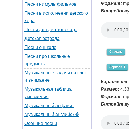
Формат:
mp
Песни из мультфильмов
Битрейт ау
Песни в исполнении детского
хора
Песни для детского сада
Детская эстрада
Песни о школе
Скачать
Песни про школьные
предметы
Зеркало 1
Музыкальные задачи на счёт
и внимание
Караоке пес
Размер:
4.3
Музыкальная таблица
Формат:
mp
умножения
Битрейт ау
Музыкальный алфавит
Музыкальный английский
Осенние песни