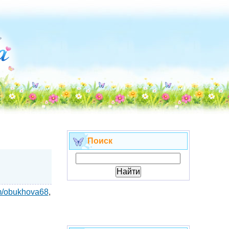
Поиск
om/obukhova68
,