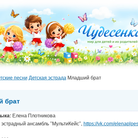
тские песни
Детская эстрада
Младший брат
 брат
ыка:
Елена Плотникова
эстрадный ансамбль "МультиКейс",
https://vk.com/elenaplpe