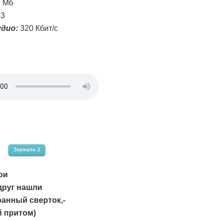
5 Мб
3
дио:
320 Кбит/с
Зеркало 2
ои
друг нашли
ранный сверток,-
й притом)