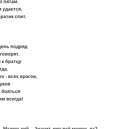
о пятам.
 удается,
ратик спит.
день подряд
говорят.
 к братцу
гда.
ех - всех врагов,
уков
 бояться
им всегда!
 Маленький… Значит, ему всё можно, да?