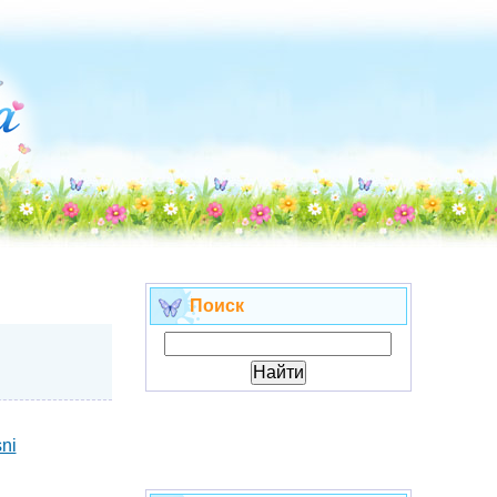
Поиск
sni