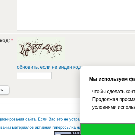
 код:
*
обновить, если не виден код
Мы используем фа
ть
чтобы сделать кон
Продолжая просма
условиями исполь
ионирования сайта. Если Вас это не устраивает, пожалуйста, покиньт
вании материалов активная гиперссылка на Сhudesenka.ru обязательна. 