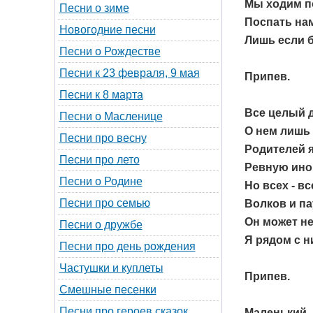
Мы ходим п
Песни о зиме
Поспать нам
Новогодние песни
Лишь если б
Песни о Рождестве
Песни к 23 февраля, 9 мая
Припев.
Песни к 8 марта
Все целый 
Песни о Масленице
О нем лишь 
Песни про весну
Родителей я
Песни про лето
Ревную ино
Песни о Родине
Но всех - вс
Песни про семью
Волков и па
Он может не
Песни о дружбе
Я рядом с н
Песни про день рождения
Частушки и куплеты
Припев.
Смешные песенки
Песни про героев сказок
Маленький…