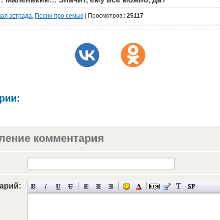
кая эстрада
,
Песни про семью
|
Просмотров
:
25117
рии:
ление комментария
арий: