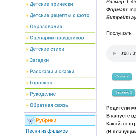
Размер:
6.4
Детские прически
Формат:
mp
Детские рецепты с фото
Битрейт ау
Образование
Послушать:
Сценарии праздников
Детские стихи
Загадки
Рассказы и сказки
Скачать
Гороскоп
Зеркало 1
Рукоделие
Обратная связь
Родители м
В капусте в
Рубрики
Какой-то ст
Песни из фильмов
(И плачущи