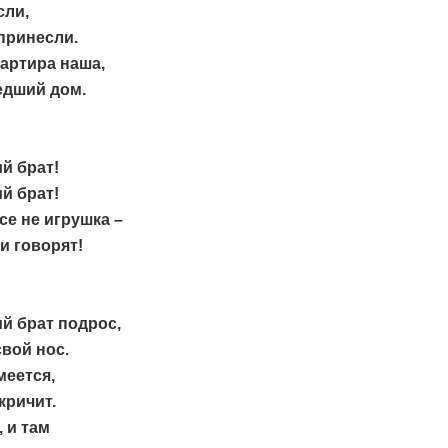
сли,
принесли.
вартира наша,
едший дом.
й брат!
й брат!
се не игрушка –
и говорят!
й брат подрос,
свой нос.
меется,
кричит.
, и там