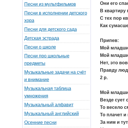
Они его спа
Песни из мультфильмов
В квартиру 
Песни в исполнении детского
С тех пор к
хора
Как сумасш
Песни для детского сада
Детская эстрада
Припев:
Песни о школе
Мой младши
Мой младши
Песни про школьные
Нет, это вов
предметы
Правду люд
Музыкальные задачи на счёт
2 р.
и внимание
Музыкальная таблица
Мой младши
умножения
Везде сует 
Музыкальный алфавит
То весело с
Музыкальный английский
То плачет и 
За ним и тут
Осенние песни