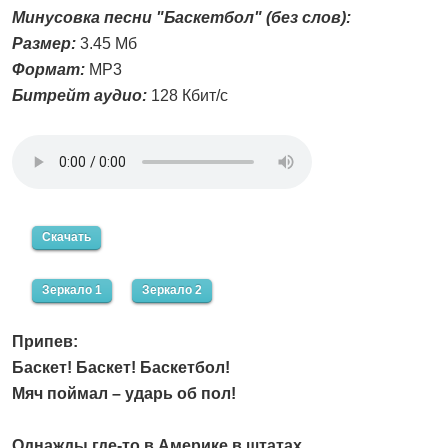
Минусовка песни "Баскетбол" (без слов):
Размер:
3.45 Мб
Формат:
MP3
Битрейт аудио:
128 Кбит/с
Скачать
Зеркало 1
Зеркало 2
Припев:
Баскет! Баскет! Баскетбол!
Мяч поймал – ударь об пол!
Однажды где-то в Америке в штатах,