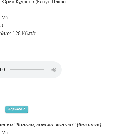
Юрий Кудинов (Клоун Плюх)
8 Мб
3
дио:
128 Кбит/с
Зеркало 2
есни "Коньки, коньки, коньки" (без слов):
5 Мб