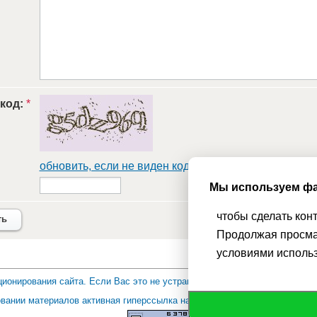
 код:
*
обновить, если не виден код
Мы используем фа
чтобы сделать кон
ть
Продолжая просма
условиями исполь
ионирования сайта. Если Вас это не устраивает, пожалуйста, покиньт
вании материалов активная гиперссылка на Сhudesenka.ru обязательна. 