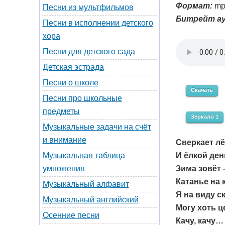
Формат:
mp
Песни из мультфильмов
Битрейт ау
Песни в исполнении детского
хора
Песни для детского сада
Детская эстрада
Песни о школе
Скачать
Песни про школьные
предметы
Зеркало 1
Музыкальные задачи на счёт
и внимание
Сверкает лёд
И ёлкой ден
Музыкальная таблица
Зима зовёт 
умножения
Катанье на 
Музыкальный алфавит
Я на виду с
Музыкальный английский
Могу хоть ц
Осенние песни
Качу, качу… 