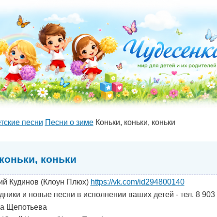
тские песни
Песни о зиме
Коньки, коньки, коньки
коньки, коньки
й Кудинов (Клоун Плюх)
https://vk.com/id294800140
дники и новые песни в исполнении ваших детей - тел. 8 903
а Щепотьева