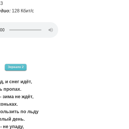
3
дио:
128 Кбит/с
Зеркало 2
, и снег идёт,
ь пропах.
– зима не ждёт,
коньках.
кользить по льду
елый день.
- не упаду,