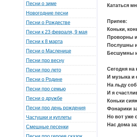
Песни о зиме
Кататься мн
Новогодние песни
Припев:
Песни о Рождестве
Коньки, кон
Песни к 23 февраля, 9 мая
Проворны и 
Песни к 8 марта
Послушны и
Песни о Масленице
Бесшумны и
Песни про весну
Сегодня на 
Песни про лето
И музыка и 
Песни о Родине
На льду соб
Песни про семью
И я счастли
Песни о дружбе
Коньки сия
Песни про день рождения
Фонарики з
Но вот уже 
Частушки и куплеты
Нас дома за
Смешные песенки
Песни про героев сказок