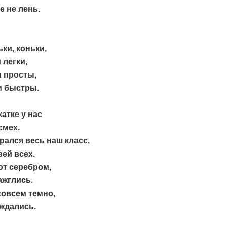
е не лень.
ьки, коньки,
легки,
 просты,
 быстры.
катке у нас
смех.
рался весь наш класс,
вей всех.
ют серебром,
ажглись.
совсем темно,
ждались.