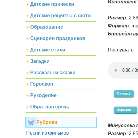
Исполняет:
Детские прически
Детские рецепты с фото
Размер:
2.8
Формат:
mp
Образование
Битрейт ау
Сценарии праздников
Послушать:
Детские стихи
Загадки
Рассказы и сказки
Гороскоп
Скачать
Рукоделие
Обратная связь
Зеркало 1
Рубрики
Минусовка п
Песни из фильмов
Размер:
2.8