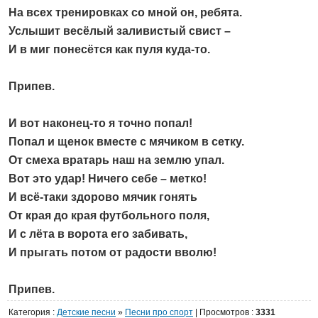
На всех тренировках со мной он, ребята.
Услышит весёлый заливистый свист –
И в миг понесётся как пуля куда-то.
Припев.
И вот наконец-то я точно попал!
Попал и щенок вместе с мячиком в сетку.
От смеха вратарь наш на землю упал.
Вот это удар! Ничего себе – метко!
И всё-таки здорово мячик гонять
От края до края футбольного поля,
И с лёта в ворота его забивать,
И прыгать потом от радости вволю!
Припев.
Категория
:
Детские песни
»
Песни про спорт
|
Просмотров
:
3331