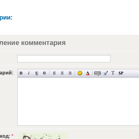
рии:
ление комментария
арий:
 код:
*