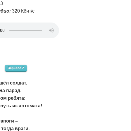
3
дио:
320 Кбит/с
Зеркало 2
шёл солдат.
на парад.
гом ребята:
ьнуть из автомата!
апоги –
тогда враги.