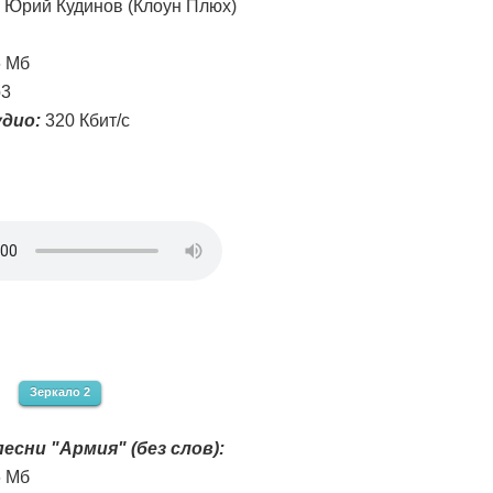
Юрий Кудинов (Клоун Плюх)
6 Мб
3
дио:
320 Кбит/с
Зеркало 2
есни "Армия" (без слов):
6 Мб