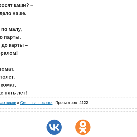
просят каши? –
дело наше.
 по малу,
о парты.
 до карты –
ералом!
томат.
толет.
комат,
е пять лет!
кие песни
»
Cмешные песенки
|
Просмотров
:
4122