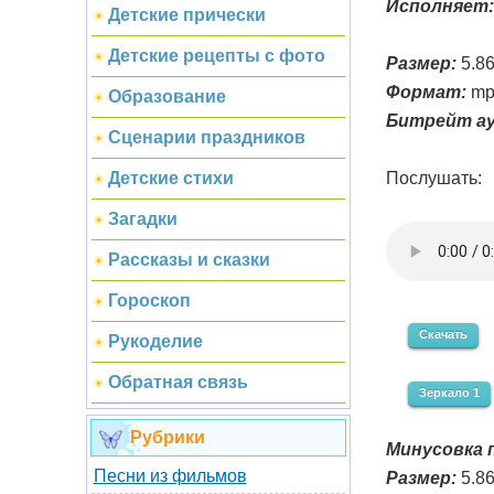
Исполняет:
Детские прически
Детские рецепты с фото
Размер:
5.8
Формат:
mp
Образование
Битрейт ау
Сценарии праздников
Послушать:
Детские стихи
Загадки
Рассказы и сказки
Гороскоп
Скачать
Рукоделие
Обратная связь
Зеркало 1
Рубрики
Минусовка п
Песни из фильмов
Размер:
5.8