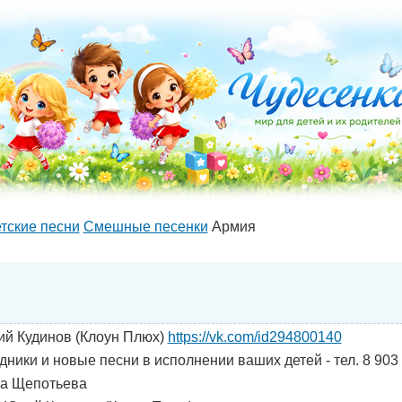
тские песни
Cмешные песенки
Армия
й Кудинов (Клоун Плюх)
https://vk.com/id294800140
дники и новые песни в исполнении ваших детей - тел. 8 903
а Щепотьева