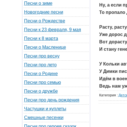
Песни о зиме
Ну, а если 
Новогодние песни
То пропало 
Песни о Рождестве
Расту, расту
Песни к 23 февраля, 9 мая
Уже дорос д
Песни к 8 марта
Вот дорасту
Песни о Масленице
И стану ген
Песни про весну
У Кольки ав
Песни про лето
У Димки пис
Песни о Родине
Идём в воен
Песни про семью
Ведь нам уж
Песни о дружбе
Категория
:
Детс
Песни про день рождения
Частушки и куплеты
Смешные песенки
Песни про героев сказок