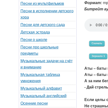
Формат:
mp
Песни из мультфильмов
Битрейт ау
Песни в исполнении детского
хора
Песни для детского сада
Детская эстрада
Песни о школе
Скачать
Песни про школьные
предметы
Зеркало 1
Музыкальные задачи на счёт
и внимание
Аты – баты 
Аты – баты 
Музыкальная таблица
А за ним бе
умножения
- Дай стрел
Музыкальный алфавит
Музыкальный английский
Если целы с
Осенние песни
Не страшны 