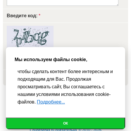
Введите код:
*
обновить, если не виден код
Мы используем файлы cookie,
чтобы сделать контент более интересным и
Добавить
подходящим для Вас. Продолжая
просматривать сайт, Вы соглашаетесь с
нашими условиями использования cookie-
Мы используем
cookie-файлы
для функционирования сайта. Если
файлов.
Подробнее...
Вас это не устраивает, пожалуйста, покиньте сайт.
Политика
конфиденциальности
При использовании материалов активная гиперссылка на
ОК
Сhudesenka.ru обязательна. © 2010 - 2026