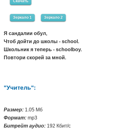
Скачать
Зеркало 1
Зеркало 2
Я сандалии обул,
Чтоб дойти до школы - school.
Школьник я теперь - schoolboy.
Повтори скорей за мной.
"Учитель":
Размер:
1.05 Мб
Формат:
mp3
Битрейт аудио:
192 Кбит/с