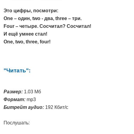
Это цифры, посмотри:
One – один, two - два, three – три.
Four – четыре. Сосчитал? Сосчитал!
И ещё умнее стал!
One, two, three, four!
"Читать":
Размер:
1.03 Мб
Формат:
mp3
Битрейт аудио:
192 Кбит/с
Послушать: