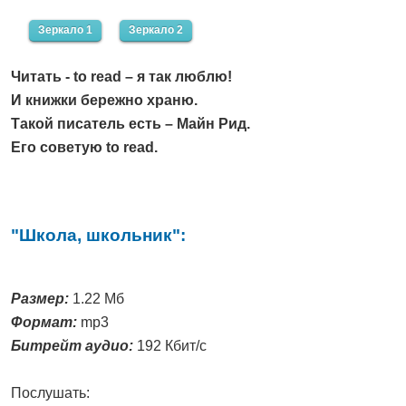
Зеркало 1
Зеркало 2
Читать - to read – я так люблю!
И книжки бережно храню.
Такой писатель есть – Майн Рид.
Его советую to read.
"Школа, школьник":
Размер:
1.22 Мб
Формат:
mp3
Битрейт аудио:
192 Кбит/с
Послушать: