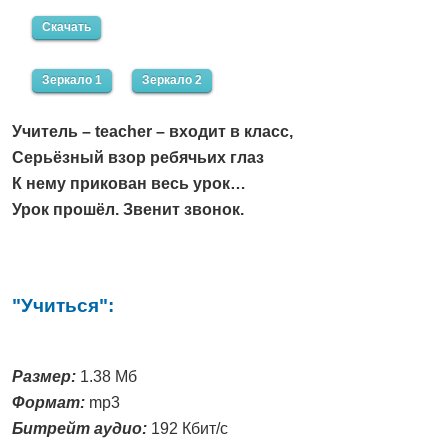
Скачать
Зеркало 1
Зеркало 2
Учитель – teacher – входит в класс,
Серьёзный взор ребячьих глаз
К нему прикован весь урок…
Урок прошёл. Звенит звонок.
"Учиться":
Размер:
1.38 Мб
Формат:
mp3
Битрейт аудио:
192 Кбит/с