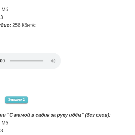
3 Мб
3
дио:
256 Кбит/с
Зеркало 2
ни "С мамой в садик за руку идём" (без слов):
3 Мб
3