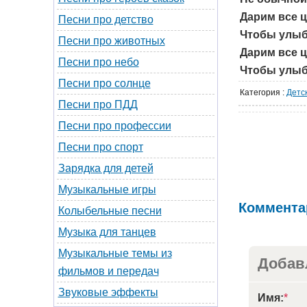
Дарим все ц
Песни про детство
Чтобы улыб
Песни про животных
Дарим все ц
Песни про небо
Чтобы улыб
Песни про солнце
Категория
:
Детс
Песни про ПДД
Песни про профессии
Песни про спорт
Зарядка для детей
Музыкальные игры
Коммента
Колыбельные песни
Музыка для танцев
Музыкальные темы из
Добав
фильмов и передач
Звуковые эффекты
Имя:
*