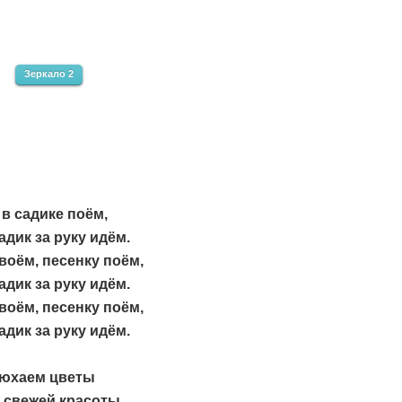
Зеркало 2
в садике поём,
адик за руку идём.
оём, песенку поём,
адик за руку идём.
оём, песенку поём,
адик за руку идём.
нюхаем цветы
 свежей красоты.