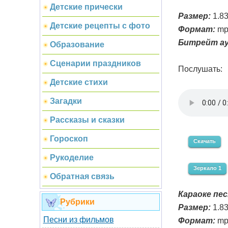
Детские прически
Размер:
1.8
Детские рецепты с фото
Формат:
mp
Битрейт ау
Образование
Сценарии праздников
Послушать:
Детские стихи
Загадки
Рассказы и сказки
Гороскоп
Скачать
Рукоделие
Зеркало 1
Обратная связь
Караоке пес
Рубрики
Размер:
1.8
Песни из фильмов
Формат:
mp