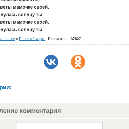
веты мамочке своей,
нулась солнцу ты.
веты мамочке своей,
нулась солнцу ты.
кие песни
»
Песни к 8 марта
|
Просмотров
:
37827
рии:
ление комментария