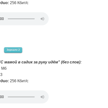
дио:
256 Кбит/с
Зеркало 2
С мамой в садик за руку идём" (без слов):
3 Мб
3
дио:
256 Кбит/с