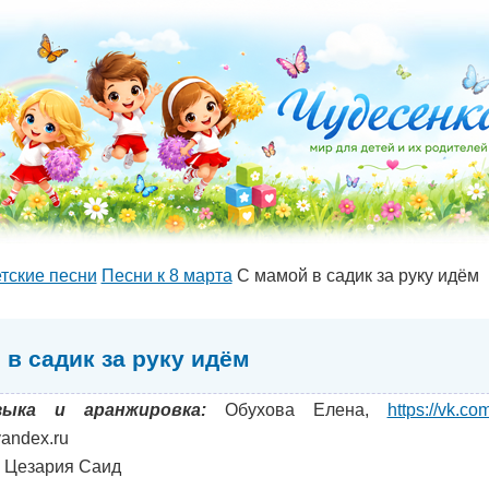
тские песни
Песни к 8 марта
С мамой в садик за руку идём
 в садик за руку идём
зыка и аранжировка:
Обухова Елена,
https://vk.c
andex.ru
Цезария Саид