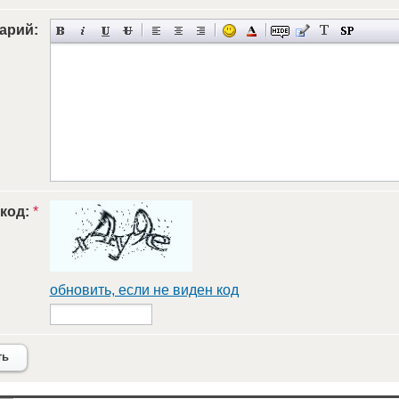
арий:
 код:
*
обновить, если не виден код
ть