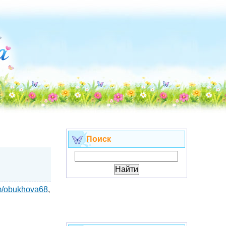
Поиск
om/obukhova68
,