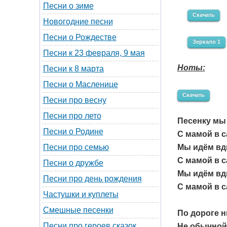
Песни о зиме
Скачать
Новогодние песни
Песни о Рождестве
Зеркало 1
Песни к 23 февраля, 9 мая
Ноты:
Песни к 8 марта
Песни о Масленице
Скачать
Песни про весну
Песни про лето
Песенку мы 
Песни о Родине
С мамой в с
Мы идём вдв
Песни про семью
С мамой в с
Песни о дружбе
Мы идём вдв
Песни про день рождения
С мамой в с
Частушки и куплеты
Смешные песенки
По дороге 
Песни про героев сказок
Не обычной