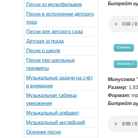
Битрейт ау
Песни из мультфильмов
Песни в исполнении детского
хора
Песни для детского сада
Детская эстрада
Скачать
Песни о школе
Песни про школьные
Зеркало 1
предметы
Музыкальные задачи на счёт
Минусовка "
и внимание
Размер:
1.8
Формат:
mp
Музыкальная таблица
Битрейт ау
умножения
Музыкальный алфавит
Музыкальный английский
Осенние песни