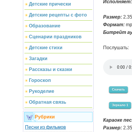
Исполняет:
Детские прически
Детские рецепты с фото
Размер:
2.3
Формат:
mp
Образование
Битрейт ау
Сценарии праздников
Послушать:
Детские стихи
Загадки
Рассказы и сказки
Гороскоп
Скачать
Рукоделие
Обратная связь
Зеркало 1
Рубрики
Караоке пес
Песни из фильмов
Размер:
2.3