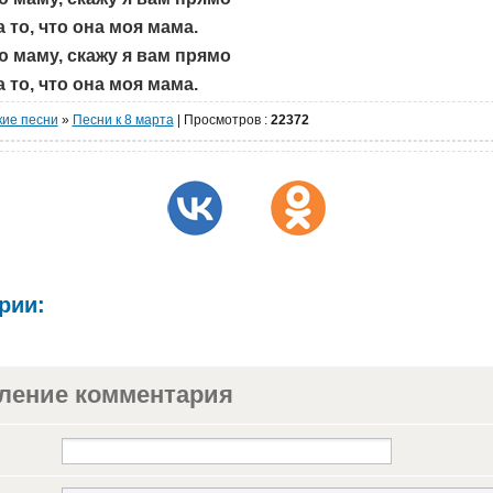
 то, что она моя мама.
 маму, скажу я вам прямо
 то, что она моя мама.
кие песни
»
Песни к 8 марта
|
Просмотров
:
22372
рии:
ление комментария