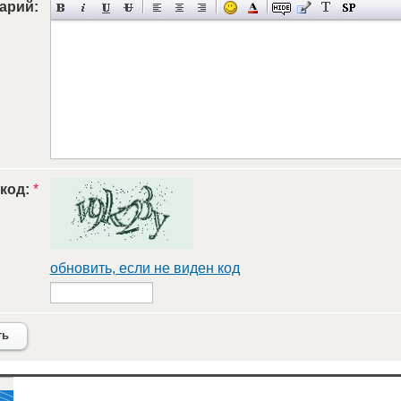
арий:
 код:
*
обновить, если не виден код
ть