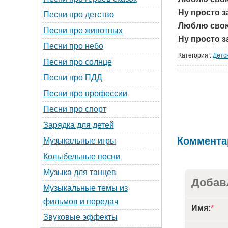
Ну просто за
Песни про детство
Люблю свою
Песни про животных
Ну просто за
Песни про небо
Категория
:
Детс
Песни про солнце
Песни про ПДД
Песни про профессии
Песни про спорт
Зарядка для детей
Коммента
Музыкальные игры
Колыбельные песни
Музыка для танцев
Добав
Музыкальные темы из
фильмов и передач
Имя:
*
Звуковые эффекты