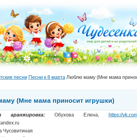
тские песни
Песни к 8 марта
Люблю маму (Мне мама принос
аму (Мне мама приносит игрушки)
 аранжировка:
Обухова Елена,
https://vk.c
andex.ru
а Чусовитиная