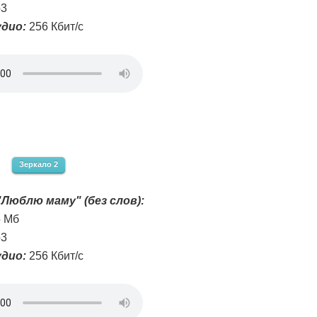
3
дио:
256 Кбит/с
Зеркало 2
Люблю маму" (без слов):
5 Мб
3
дио:
256 Кбит/с