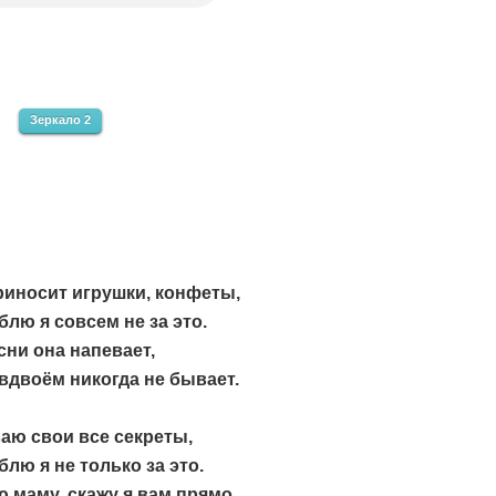
Зеркало 2
риносит игрушки, конфеты,
лю я совсем не за это.
ни она напевает,
вдвоём никогда не бывает.
аю свои все секреты,
лю я не только за это.
 маму, скажу я вам прямо