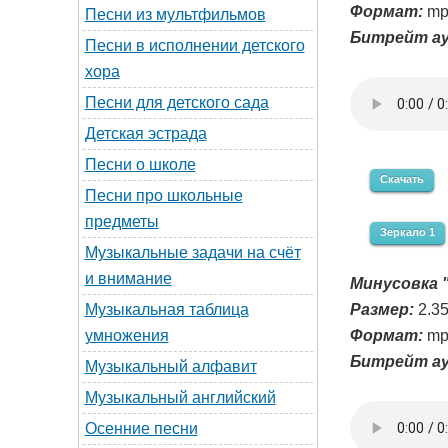
Формат:
mp
Песни из мультфильмов
Битрейт ау
Песни в исполнении детского
хора
Песни для детского сада
Детская эстрада
Песни о школе
Скачать
Песни про школьные
предметы
Зеркало 1
Музыкальные задачи на счёт
и внимание
Минусовка "
Размер:
2.3
Музыкальная таблица
Формат:
mp
умножения
Битрейт ау
Музыкальный алфавит
Музыкальный английский
Осенние песни