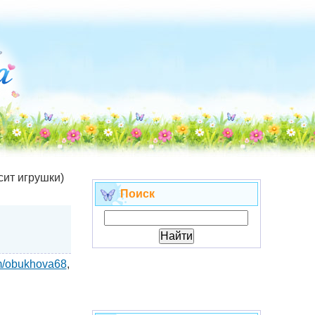
ит игрушки)
Поиск
om/obukhova68
,