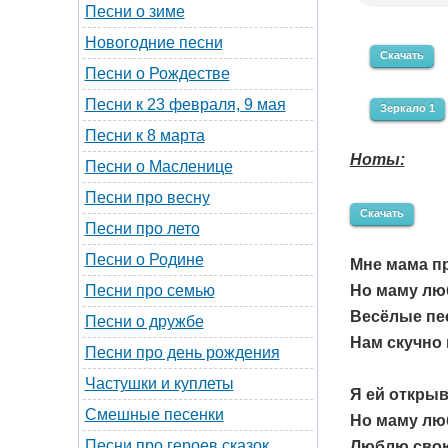
Песни о зиме
Новогодние песни
Скачать
Песни о Рождестве
Песни к 23 февраля, 9 мая
Зеркало 1
Песни к 8 марта
Ноты:
Песни о Масленице
Песни про весну
Скачать
Песни про лето
Песни о Родине
Мне мама п
Но маму люб
Песни про семью
Весёлые пес
Песни о дружбе
Нам скучно 
Песни про день рождения
Частушки и куплеты
Я ей открыв
Смешные песенки
Но маму люб
Песни про героев сказок
Люблю свою