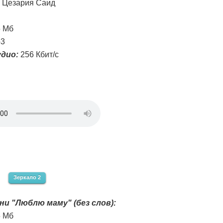
Цезария Саид
5 Мб
3
дио:
256 Кбит/с
Зеркало 2
ни "Люблю маму" (без слов):
5 Мб