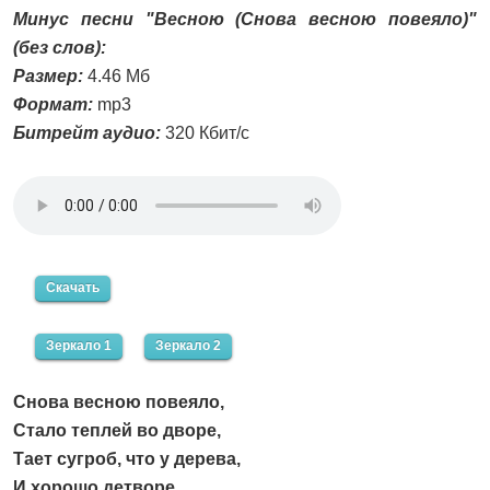
Минус песни "Весною (Снова весною повеяло)"
(без слов):
Размер:
4.46 Мб
Формат:
mp3
Битрейт аудио:
320 Кбит/с
Скачать
Зеркало 1
Зеркало 2
Снова весною повеяло,
Стало теплей во дворе,
Тает сугроб, что у дерева,
И хорошо детворе.