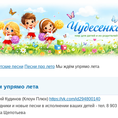
тские песни
Песни про лето
Мы ждём упрямо лета
 упрямо лета
й Кудинов (Клоун Плюх)
https://vk.com/id294800140
дники и новые песни в исполнении ваших детей - тел. 8 903
а Щепотьева