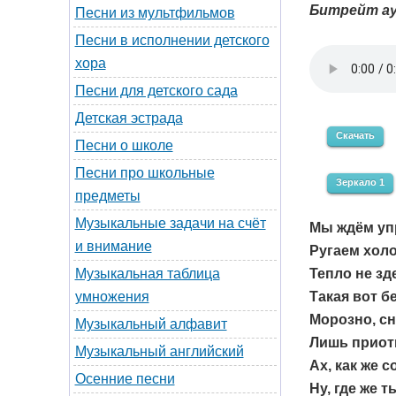
Битрейт ау
Песни из мультфильмов
Песни в исполнении детского
хора
Песни для детского сада
Детская эстрада
Скачать
Песни о школе
Песни про школьные
Зеркало 1
предметы
Музыкальные задачи на счёт
Мы ждём уп
и внимание
Ругаем холо
Тепло не зде
Музыкальная таблица
Такая вот бе
умножения
Морозно, с
Музыкальный алфавит
Лишь приот
Музыкальный английский
Ах, как же 
Осенние песни
Ну, где же т