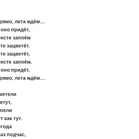
рямо, лета ждём…
 оно придёт,
есте запоём
те зацветёт.
те зацветёт,
есте запоём.
 оно придёт,
рямо, лета ждём…
метели
етут,
апели
т как тут.
огода
раз подчас,