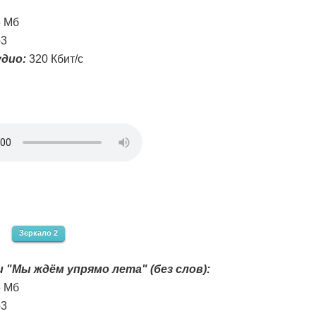
5 Мб
3
дио:
320 Кбит/с
Зеркало 2
 "Мы ждём упрямо лета" (без слов):
5 Мб
3