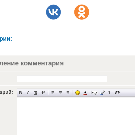
рии:
ление комментария
арий: