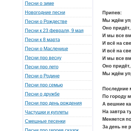
Песни о зиме
Новогодние песни
Припев:
Мы ждём уп
Песни о Рождестве
Оно придёт,
Песни к 23 февраля, 9 мая
И мы все вм
Песни к 8 марта
И всё на све
Песни о Масленице
И всё на све
Песни про весну
И мы все вм
Оно придёт,
Песни про лето
Мы ждём уп
Песни о Родине
Песни про семью
Последние 
Песни о дружбе
По городу м
Песни про день рождения
А вешние к
На завтра ту
Частушки и куплеты
Меняется п
Смешные песенки
За день не 
Песни про героев сказок