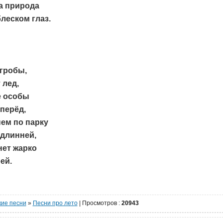
а природа
леском глаз.
гробы,
 лед,
 особы
перёд,
ем по парку
 длинней,
нет жарко
ей.
кие песни
»
Песни про лето
|
Просмотров
:
20943