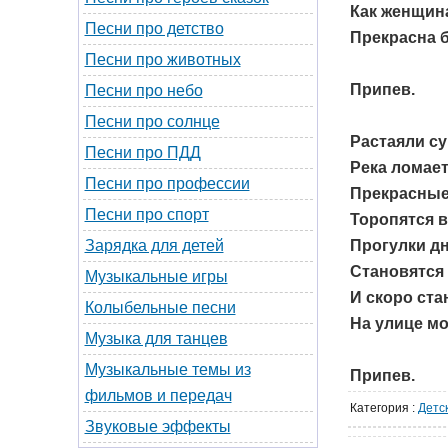
Как женщин
Песни про детство
Прекрасна б
Песни про животных
Припев.
Песни про небо
Песни про солнце
Растаяли су
Песни про ПДД
Река ломает
Песни про профессии
Прекрасные
Песни про спорт
Торопятся в
Прогулки дн
Зарядка для детей
Становятся
Музыкальные игры
И скоро ста
Колыбельные песни
На улице мо
Музыка для танцев
Музыкальные темы из
Припев.
фильмов и передач
Категория
:
Детс
Звуковые эффекты