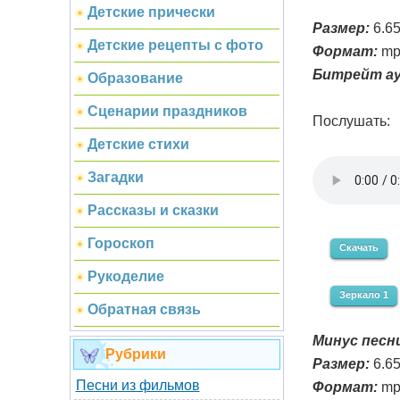
Детские прически
Размер:
6.6
Детские рецепты с фото
Формат:
mp
Битрейт ау
Образование
Сценарии праздников
Послушать:
Детские стихи
Загадки
Рассказы и сказки
Гороскоп
Скачать
Рукоделие
Зеркало 1
Обратная связь
Минус песни
Рубрики
Размер:
6.6
Песни из фильмов
Формат:
mp