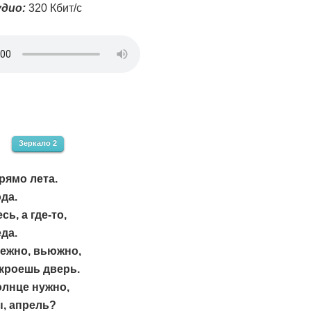
дио:
320 Кбит/с
Зеркало 2
рямо лета.
да.
сь, а где-то,
да.
нежно, вьюжно,
кроешь дверь.
солнце нужно,
ы, апрель?