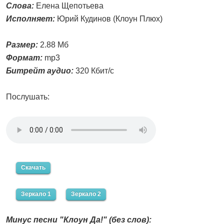
Слова:
Елена Щепотьева
Исполняет:
Юрий Кудинов (Клоун Плюх)
Размер:
2.88 Мб
Формат:
mp3
Битрейт аудио:
320 Кбит/с
Послушать:
Скачать
Зеркало 1
Зеркало 2
Минус песни "Клоун Да!" (без слов):