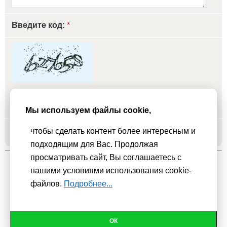
Введите код:
*
обновить, если не виден код
Мы используем файлы cookie,
чтобы сделать контент более интересным и
Добавить
подходящим для Вас. Продолжая
просматривать сайт, Вы соглашаетесь с
нашими условиями использования cookie-
Мы используем
cookie-файлы
для функционирования сайта. Если
файлов.
Подробнее...
Вас это не устраивает, пожалуйста, покиньте сайт.
Политика
конфиденциальности
При использовании материалов активная гиперссылка на
ОК