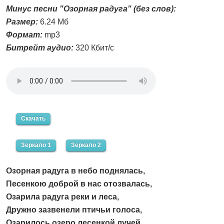
Минус песни "Озорная радуга" (без слов):
Размер:
6.24 Мб
Формат:
mp3
Битрейт аудио:
320 Кбит/с
Скачать
Зеркало 1
Зеркало 2
Озорная радуга в небо поднялась,
Песенкою доброй в нас отозвалась,
Озарила радуга реки и леса,
Дружно зазвенели птичьи голоса,
Озарилось озеро лесенкой лучей,