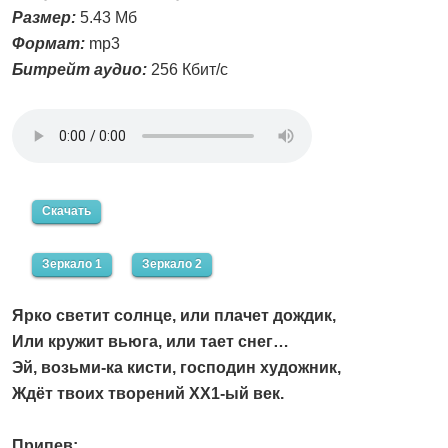
Размер:
5.43 Мб
Формат:
mp3
Битрейт аудио:
256 Кбит/с
Скачать
Зеркало 1
Зеркало 2
Ярко светит солнце, или плачет дождик,
Или кружит вьюга, или тает снег…
Эй, возьми-ка кисти, господин художник,
Ждёт твоих творений ХХ1-ый век.
Припев: