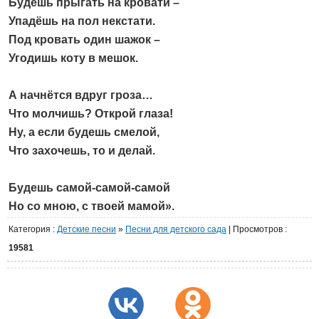
Будешь прыгать на кровати –
Упадёшь на пол некстати.
Под кровать один шажок –
Угодишь коту в мешок.
А начнётся вдруг гроза…
Что молчишь? Открой глаза!
Ну, а если будешь смелой,
Что захочешь, то и делай.
Будешь самой-самой-самой
Но со мною, с твоей мамой».
Категория
:
Детские песни
»
Песни для детского сада
|
Просмотров
:
19581