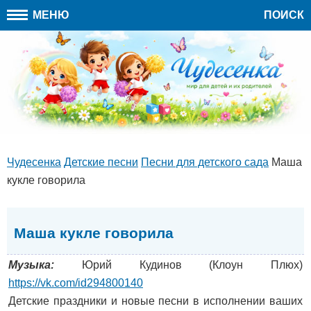
МЕНЮ
ПОИСК
Чудесенка
Детские песни
Песни для детского сада
Маша
кукле говорила
Маша кукле говорила
Музыка:
Юрий Кудинов (Клоун Плюх)
https://vk.com/id294800140
Детские праздники и новые песни в исполнении ваших