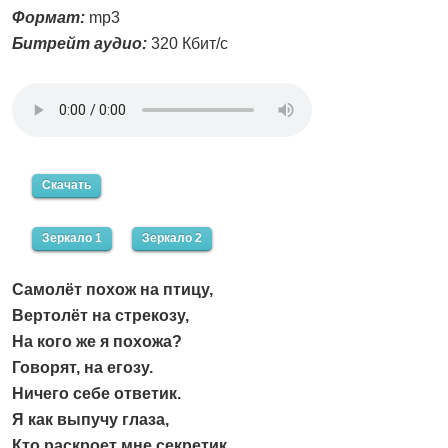
Формат:
mp3
Битрейт аудио:
320 Кбит/с
Скачать
Зеркало 1
Зеркало 2
Самолёт похож на птицу,
Вертолёт на стрекозу,
На кого же я похожа?
Говорят, на егозу.
Ничего себе ответик.
Я как выпучу глаза,
Кто раскроет мне секретик,