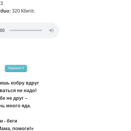
3
дио:
320 Кбит/с
Зеркало 2
ишь кобру вдруг
ваться не надо!
бе не друг –
нь много яда.
и - беги
Мама, помоги!»