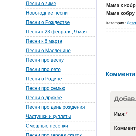
Песни о зиме
Мама к кобр
Новогодние песни
Мама кобру 
Песни о Рождестве
Категория
:
Детс
Песни к 23 февраля, 9 мая
Песни к 8 марта
Песни о Масленице
Песни про весну
Песни про лето
Коммента
Песни о Родине
Песни про семью
Добав
Песни о дружбе
Песни про день рождения
Имя:
*
Частушки и куплеты
Смешные песенки
Коммент
Песни про героев сказок