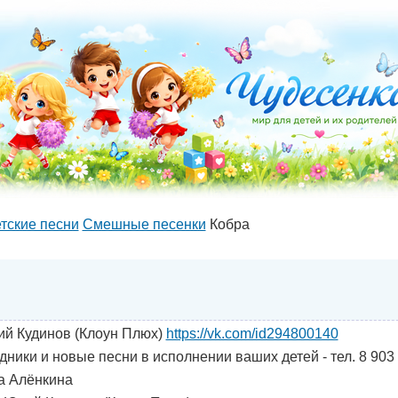
тские песни
Cмешные песенки
Кобра
й Кудинов (Клоун Плюх)
https://vk.com/id294800140
дники и новые песни в исполнении ваших детей - тел. 8 903
а Алёнкина