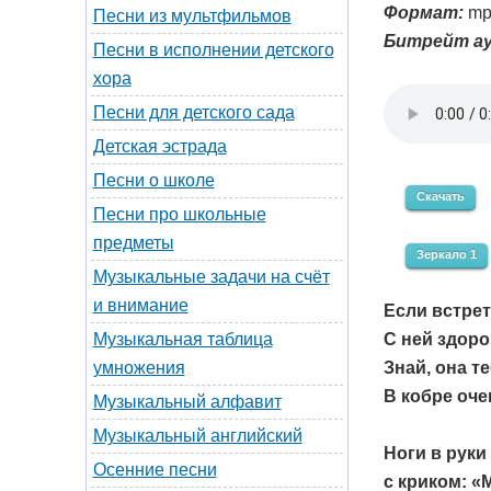
Формат:
mp
Песни из мультфильмов
Битрейт ау
Песни в исполнении детского
хора
Песни для детского сада
Детская эстрада
Песни о школе
Скачать
Песни про школьные
предметы
Зеркало 1
Музыкальные задачи на счёт
и внимание
Если встрет
С ней здоро
Музыкальная таблица
Знай, она те
умножения
В кобре оче
Музыкальный алфавит
Музыкальный английский
Ноги в руки 
Осенние песни
с криком: «