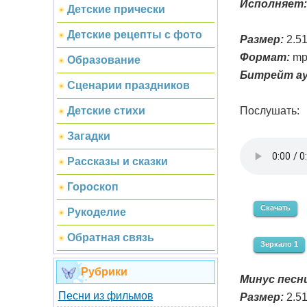
Исполняет:
Детские прически
Детские рецепты с фото
Размер:
2.5
Формат:
mp
Образование
Битрейт ау
Сценарии праздников
Послушать:
Детские стихи
Загадки
Рассказы и сказки
Гороскоп
Скачать
Рукоделие
Обратная связь
Зеркало 1
Рубрики
Минус песни
Песни из фильмов
Размер:
2.5