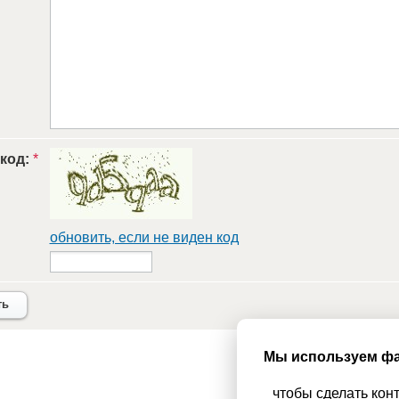
 код:
*
обновить, если не виден код
ть
Мы используем фа
чтобы сделать кон