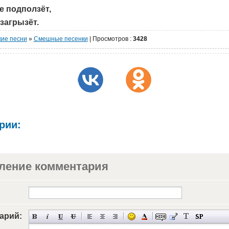
е подползёт,
загрызёт.
кие песни
»
Cмешные песенки
|
Просмотров
:
3428
рии:
ление комментария
арий: