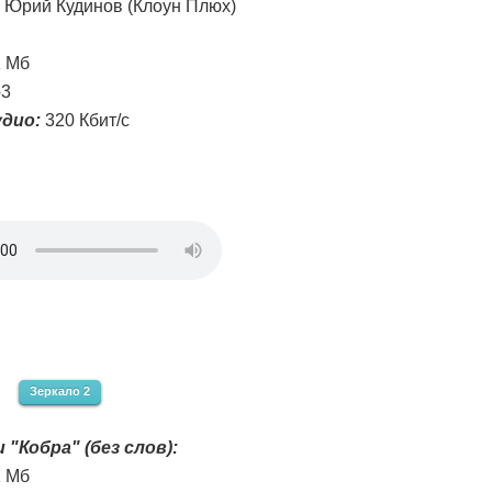
Юрий Кудинов (Клоун Плюх)
1 Мб
3
дио:
320 Кбит/с
Зеркало 2
 "Кобра" (без слов):
1 Мб