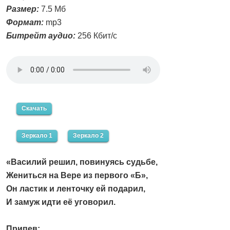
Размер:
7.5 Мб
Формат:
mp3
Битрейт аудио:
256 Кбит/с
Скачать
Зеркало 1
Зеркало 2
«Василий решил, повинуясь судьбе,
Жениться на Вере из первого «Б»,
Он ластик и ленточку ей подарил,
И замуж идти её уговорил.
Припев: