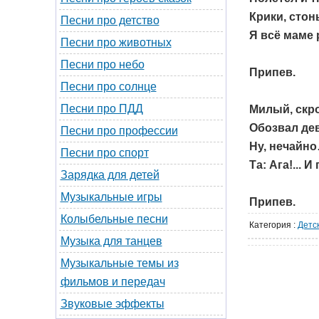
Крики, стон
Песни про детство
Я всё маме 
Песни про животных
Песни про небо
Припев.
Песни про солнце
Песни про ПДД
Милый, скр
Обозвал дев
Песни про профессии
Ну, нечайн
Песни про спорт
Та: Ага!... 
Зарядка для детей
Музыкальные игры
Припев.
Колыбельные песни
Категория
:
Детс
Музыка для танцев
Музыкальные темы из
фильмов и передач
Звуковые эффекты