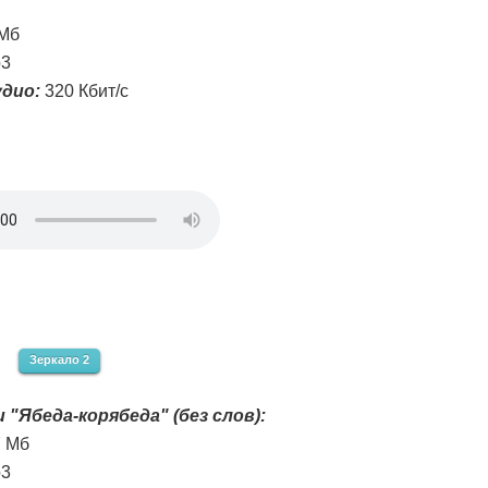
 Мб
3
дио:
320 Кбит/с
Зеркало 2
 "Ябеда-корябеда" (без слов):
7 Мб
3