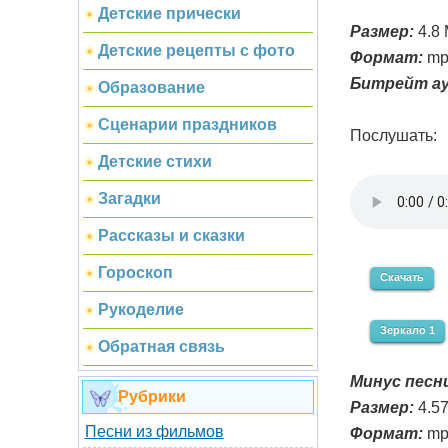
Детские прически
Размер:
4.8
Детские рецепты с фото
Формат:
mp
Битрейт ау
Образование
Сценарии праздников
Послушать:
Детские стихи
Загадки
Рассказы и сказки
Гороскоп
Скачать
Рукоделие
Зеркало 1
Обратная связь
Минус песни
Рубрики
Размер:
4.5
Песни из фильмов
Формат:
mp