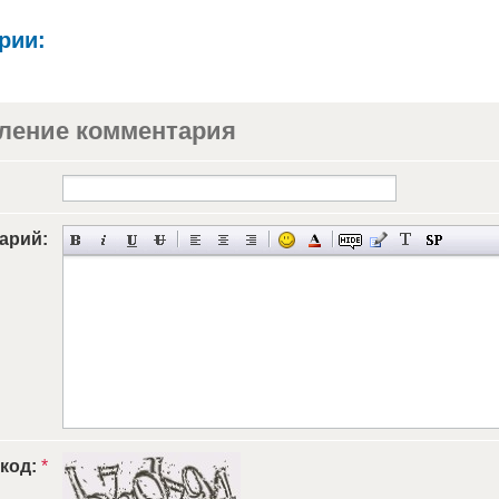
рии:
ление комментария
арий:
 код:
*