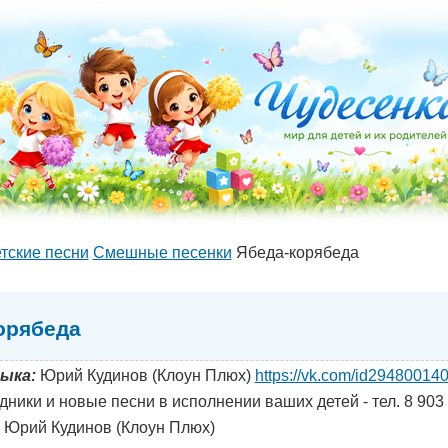
тские песни
Cмешные песенки
Ябеда-корябеда
орябеда
ыка:
Юрий Кудинов (Клоун Плюх)
https://vk.com/id29480014
дники и новые песни в исполнении ваших детей - тел. 8 903
Юрий Кудинов (Клоун Плюх)