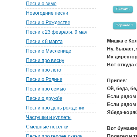
Песни о зиме
Скачать
Новогодние песни
Песни о Рождестве
Зеркало 1
Песни к 23 февраля, 9 мая
Мишка с Ко
Песни к 8 марта
Ну, бывает,
Песни о Масленице
Их директор
Песни про весну
Вот откуда 
Песни про лето
Песни о Родине
Припев:
Ой, беда, бе
Песни про семью
Если рядом 
Песни о дружбе
Если рядом 
Песни про день рождения
Ябеда-коря
Частушки и куплеты
Смешные песенки
Вот бумажн
Полетел и т
Песни про героев сказок