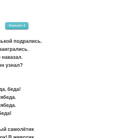
Зеркало 2
лькой подрались.
 заигрались.
 наказал.
он узнал?
да, беда!
ябеда.
ябеда.
беда!
ый самолётик
юк! В животик.