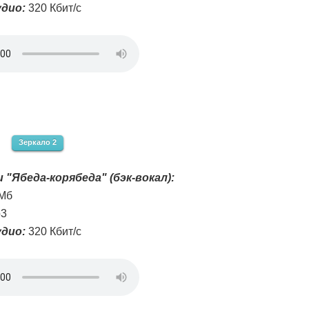
дио:
320 Кбит/с
Зеркало 2
 "Ябеда-корябеда" (бэк-вокал):
 Мб
3
дио:
320 Кбит/с