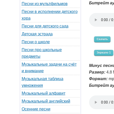
Битрейт ау
Песни из мультфильмов
Песни в исполнении детского
хора
Песни для детского сада
Детская эстрада
Скачать
Песни о школе
Песни про школьные
Зеркало 1
предметы
Музыкальные задачи на счёт
Минус песни
и внимание
Размер:
4.8
Формат:
mp
Музыкальная таблица
Битрейт ау
умножения
Музыкальный алфавит
Музыкальный английский
Осенние песни