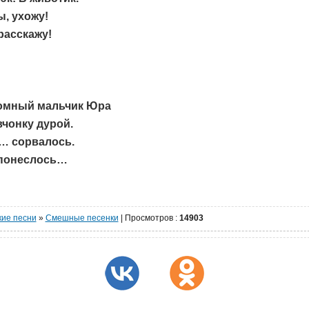
ы, ухожу!
расскажу!
омный мальчик Юра
чонку дурой.
о… сорвалось.
И понеслось…
кие песни
»
Cмешные песенки
|
Просмотров
:
14903