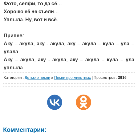
Фото, селфи, то да сё…
Хорошо её не съели…
Уплыла. Ну, вот и всё.
Припев:
Аку – акула, аку - акула, аку – акула – кула – ула –
улала.
Аку – акула, аку - акула, аку – акула – кула – ула
уплыла.
Категория
:
Детские песни
»
Песни про животных
|
Просмотров
:
3916
Комментарии: