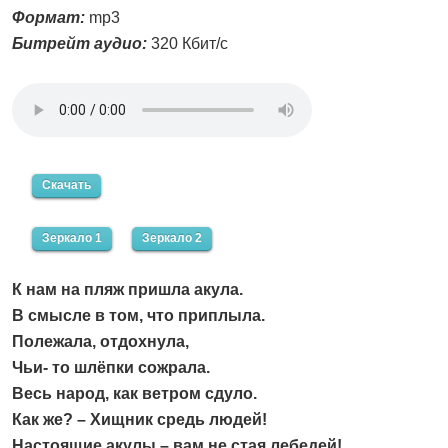
Формат:
mp3
Битрейт аудио:
320 Кбит/с
Скачать
Зеркало 1
Зеркало 2
К нам на пляж пришла акула.
В смысле в том, что приплыла.
Полежала, отдохнула,
Чьи- то шлёпки сожрала.
Весь народ, как ветром сдуло.
Как же? – Хищник средь людей!
Настоящие акулы – вам не стая лебедей!