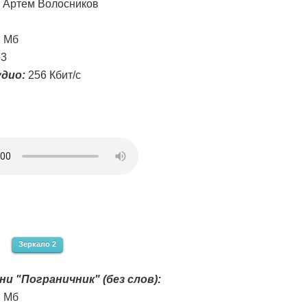
Артем Волосников
1 Мб
3
дио:
256 Кбит/с
Зеркало 2
ни "Пограничник" (без слов):
1 Мб