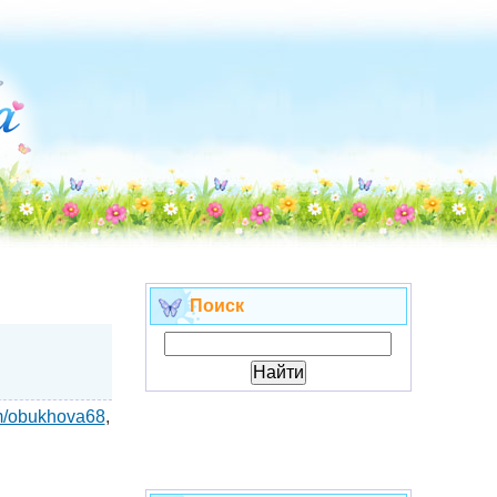
Поиск
om/obukhova68
,