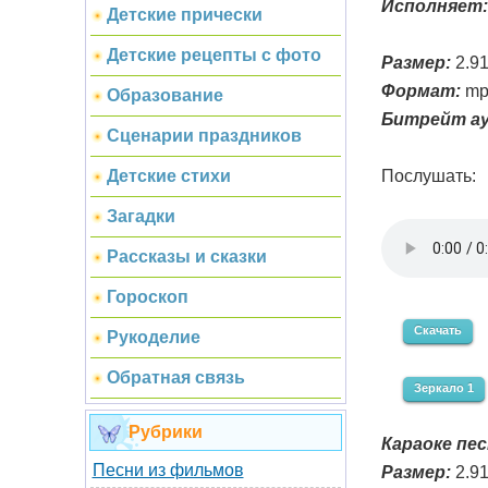
Исполняет:
Детские прически
Детские рецепты с фото
Размер:
2.9
Формат:
mp
Образование
Битрейт ау
Сценарии праздников
Послушать:
Детские стихи
Загадки
Рассказы и сказки
Гороскоп
Скачать
Рукоделие
Обратная связь
Зеркало 1
Рубрики
Караоке пес
Песни из фильмов
Размер:
2.9