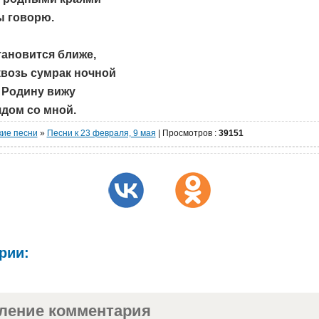
ы говорю.
тановится ближе,
квозь сумрак ночной
 Родину вижу
ядом со мной.
кие песни
»
Песни к 23 февраля, 9 мая
|
Просмотров
:
39151
рии:
ление комментария