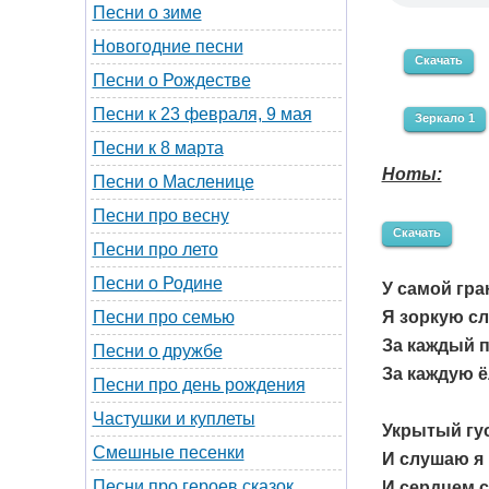
Песни о зиме
Новогодние песни
Скачать
Песни о Рождестве
Песни к 23 февраля, 9 мая
Зеркало 1
Песни к 8 марта
Ноты:
Песни о Масленице
Песни про весну
Скачать
Песни про лето
Песни о Родине
У самой гра
Я зоркую сл
Песни про семью
За каждый п
Песни о дружбе
За каждую ё
Песни про день рождения
Частушки и куплеты
Укрытый гу
Смешные песенки
И слушаю я 
Песни про героев сказок
И сердцем 