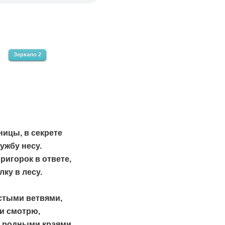
Зеркало 2
ницы, в секрете
ужбу несу.
ригорок в ответе,
лку в лесу.
стыми ветвями,
и смотрю,
с родными краями