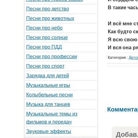
В такие час
Песни про детство
Песни про животных
И всё мне с
Песни про небо
Как будто с
Песни про солнце
Я всю свою
Песни про ПДД
И вся она р
Песни про профессии
Категория
:
Детс
Песни про спорт
Зарядка для детей
Музыкальные игры
Колыбельные песни
Музыка для танцев
Коммента
Музыкальные темы из
фильмов и передач
Звуковые эффекты
Добав