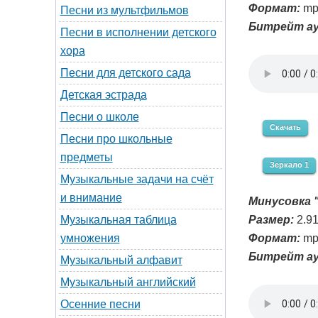
Формат:
mp
Песни из мультфильмов
Битрейт ау
Песни в исполнении детского
хора
Песни для детского сада
Детская эстрада
Песни о школе
Скачать
Песни про школьные
предметы
Зеркало 1
Музыкальные задачи на счёт
и внимание
Минусовка "
Размер:
2.9
Музыкальная таблица
Формат:
mp
умножения
Битрейт ау
Музыкальный алфавит
Музыкальный английский
Осенние песни