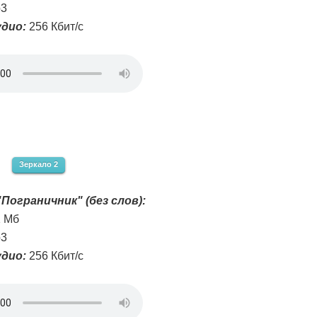
3
дио:
256 Кбит/с
Зеркало 2
Пограничник" (без слов):
1 Мб
3
дио:
256 Кбит/с