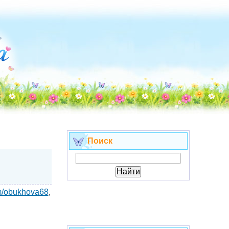
Поиск
om/obukhova68
,