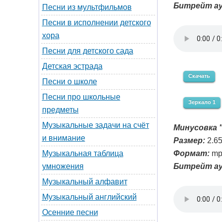
Битрейт ау
Песни из мультфильмов
Песни в исполнении детского
хора
Песни для детского сада
Детская эстрада
Скачать
Песни о школе
Песни про школьные
Зеркало 1
предметы
Музыкальные задачи на счёт
Минусовка "
и внимание
Размер:
2.6
Формат:
mp
Музыкальная таблица
Битрейт ау
умножения
Музыкальный алфавит
Музыкальный английский
Осенние песни