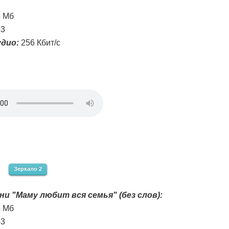
5 Мб
3
дио:
256 Кбит/с
Зеркало 2
ни "Маму любит вся семья" (без слов):
5 Мб
3