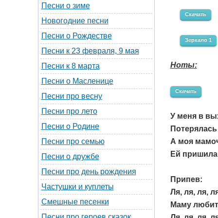
Песни о зиме
Скачать
Новогодние песни
Песни о Рождестве
Зеркало 1
Песни к 23 февраля, 9 мая
Ноты:
Песни к 8 марта
Песни о Масленице
Скачать
Песни про весну
Песни про лето
У меня в в
Песни о Родине
Потерялась 
А моя мамо
Песни про семью
Ей пришила 
Песни о дружбе
Песни про день рождения
Припев:
Частушки и куплеты
Ля, ля, ля, л
Смешные песенки
Маму любит 
Песни про героев сказок
Ля, ля, ля, л