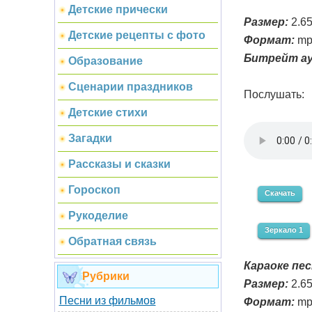
Детские прически
Размер:
2.6
Детские рецепты с фото
Формат:
mp
Битрейт ау
Образование
Сценарии праздников
Послушать:
Детские стихи
Загадки
Рассказы и сказки
Гороскоп
Скачать
Рукоделие
Зеркало 1
Обратная связь
Караоке пес
Рубрики
Размер:
2.6
Песни из фильмов
Формат:
mp