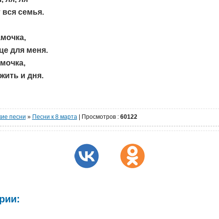
вся семья.
мочка,
це для меня.
амочка,
жить и дня.
кие песни
»
Песни к 8 марта
|
Просмотров
:
60122
рии: