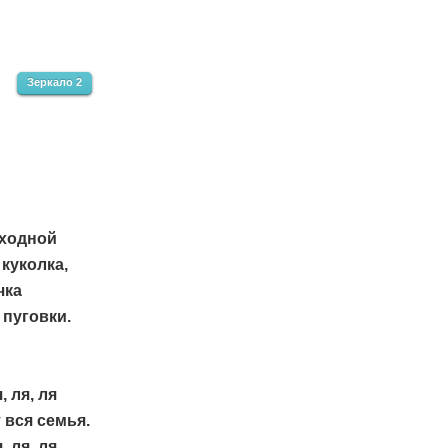
Зеркало 2
ыходной
куколка,
чка
пуговки.
я, ля, ля
вся семья.
я, ля, ля