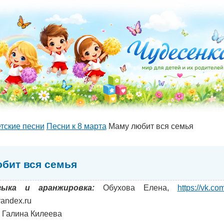
тские песни
Песни к 8 марта
Маму любит вся семья
бит вся семья
зыка и аранжировка:
Обухова Елена,
https://vk.c
andex.ru
Галина Килеева