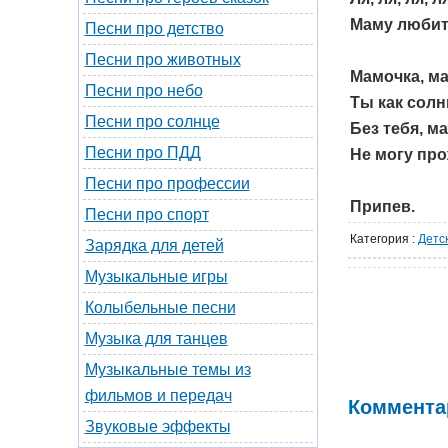
Маму любит 
Песни про детство
Песни про животных
Мамочка, ма
Песни про небо
Ты как солн
Песни про солнце
Без тебя, м
Песни про ПДД
Не могу про
Песни про профессии
Припев.
Песни про спорт
Категория
:
Детс
Зарядка для детей
Музыкальные игры
Колыбельные песни
Музыка для танцев
Музыкальные темы из
фильмов и передач
Коммента
Звуковые эффекты