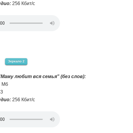
дио:
256 Кбит/с
Зеркало 2
Маму любит вся семья" (без слов):
5 Мб
3
дио:
256 Кбит/с