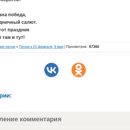
на победа,
здничный салют.
тот праздник
 там и тут!
кие песни
»
Песни к 23 февраля, 9 мая
|
Просмотров
:
67360
рии:
ление комментария