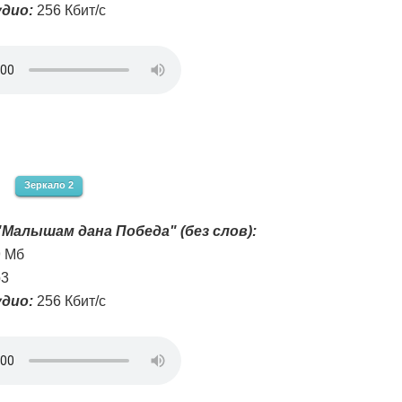
дио:
256 Кбит/с
Зеркало 2
Малышам дана Победа" (без слов):
9 Мб
3
дио:
256 Кбит/с