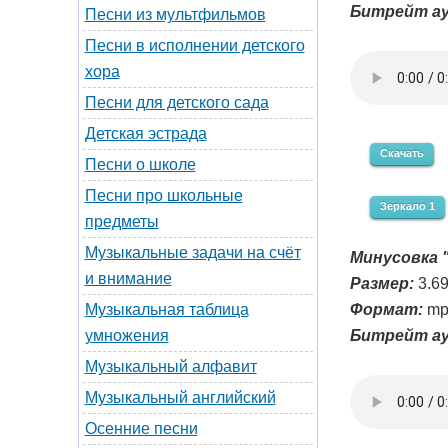
Битрейт ау
Песни из мультфильмов
Песни в исполнении детского
хора
Песни для детского сада
Детская эстрада
Скачать
Песни о школе
Песни про школьные
Зеркало 1
предметы
Музыкальные задачи на счёт
Минусовка "
и внимание
Размер:
3.6
Формат:
mp
Музыкальная таблица
Битрейт ау
умножения
Музыкальный алфавит
Музыкальный английский
Осенние песни