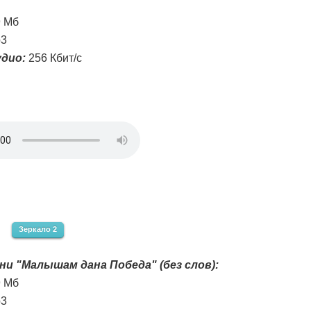
9 Мб
3
дио:
256 Кбит/с
Зеркало 2
ни "Малышам дана Победа" (без слов):
9 Мб
3