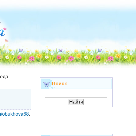
еда
Поиск
om/obukhova68
,