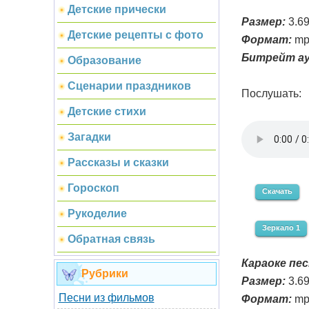
Детские прически
Размер:
3.6
Детские рецепты с фото
Формат:
mp
Битрейт ау
Образование
Сценарии праздников
Послушать:
Детские стихи
Загадки
Рассказы и сказки
Гороскоп
Скачать
Рукоделие
Зеркало 1
Обратная связь
Караоке пес
Рубрики
Размер:
3.6
Песни из фильмов
Формат:
mp