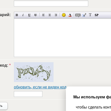
арий:
 код:
*
обновить, если не виден код
Мы используем фа
ть
чтобы сделать кон