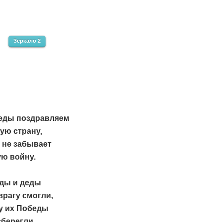
Зеркало 2
еды поздравляем
ую страну,
 не забывает
ю войну.
ды и деды
врагу смогли,
у их Победы
берегли.